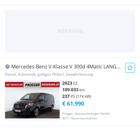
Mercedes-Benz V-Klasse V 300d 4Matic LANG
AVANTGARDE AHV LEDER LED STH...
Diesel, Automatik, gültiges Pickerl, Gewährleistung
2023
EZ
109.033
km
237
PS (174 kW)
€ 61.990
Prügger Gebrauchtwagen GmbH
8071 Hausmannstätten