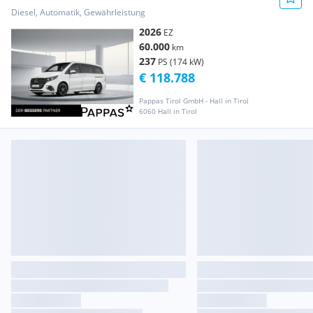
AVANTGARDE Lang AHK 2,5t 7 Sitze
Diesel, Automatik, Gewährleistung
2026
EZ
60.000
km
237
PS (174 kW)
€ 118.788
Pappas Tirol GmbH - Hall in Tirol
6060 Hall in Tirol