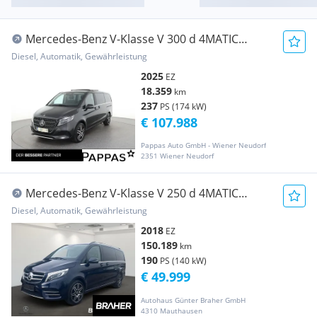
Mercedes-Benz V-Klasse V 300 d 4MATIC
AVANTGARDE Lang Airm Distr Navi
Diesel, Automatik, Gewährleistung
2025
EZ
18.359
km
237
PS (174 kW)
€ 107.988
Pappas Auto GmbH - Wiener Neudorf
2351 Wiener Neudorf
Mercedes-Benz V-Klasse V 250 d 4MATIC
EXCLUSIVE Lang AUT LED AMG Shz
Diesel, Automatik, Gewährleistung
2018
EZ
150.189
km
190
PS (140 kW)
€ 49.999
Autohaus Günter Braher GmbH
4310 Mauthausen