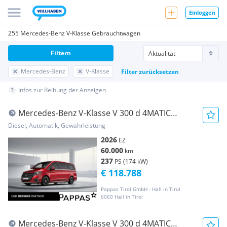
Einloggen
255 Mercedes-Benz V-Klasse Gebrauchtwagen
Filtern
Mercedes-Benz
V-Klasse
Filter zurücksetzen
Infos zur Reihung der Anzeigen
Mercedes-Benz V-Klasse V 300 d 4MATIC
AVANTGARDE Lang AHK 2,5t 7 Sitze
Diesel, Automatik, Gewährleistung
2026
EZ
60.000
km
237
PS (174 kW)
€ 118.788
Pappas Tirol GmbH - Hall in Tirol
6060 Hall in Tirol
Mercedes-Benz V-Klasse V 300 d 4MATIC