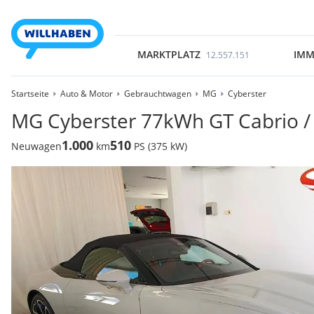
MARKTPLATZ
IMM
12.557.151
Startseite
Auto & Motor
Gebrauchtwagen
MG
Cyberster
MG Cyberster 77kWh GT Cabrio /
1.000
510
Neuwagen
km
PS (375 kW)