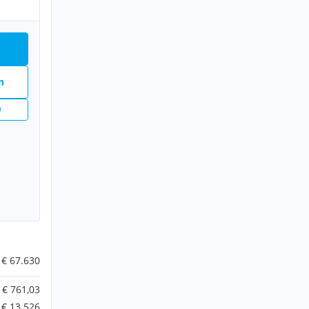
n
€ 67.630
€ 761,03
€ 13.526