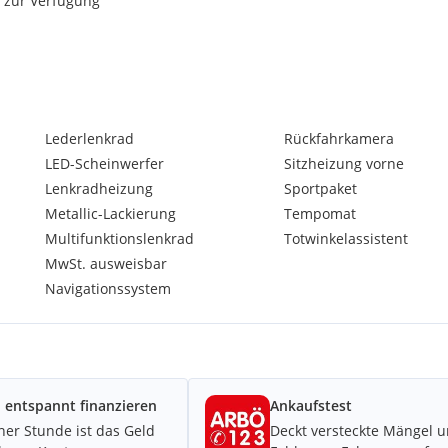
n zur Verfügung
Lederlenkrad
Rückfahrkamera
LED-Scheinwerfer
Sitzheizung vorne
Lenkradheizung
Sportpaket
Metallic-Lackierung
Tempomat
Multifunktionslenkrad
Totwinkelassistent
MwSt. ausweisbar
Navigationssystem
 entspannt finanzieren
Ankaufstest
iner Stunde ist das Geld
Deckt versteckte Mängel 