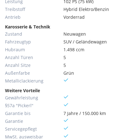
Leistung
102 PS (75 kW)
Treibstoff
Hybrid Elektro/Benzin
Antrieb
Vorderrad
Karosserie & Technik
Zustand
Neuwagen
Fahrzeugtyp
SUV / Geländewagen
Hubraum
1.498 ccm
Anzahl Türen
5
Anzahl Sitze
5
Außenfarbe
Grün
Metallic­lackierung
Weitere Vorteile
Gewährleistung
§57a "Pickerl"
Garantie bis
7 Jahre / 150.000 km
Garantie
Servicegepflegt
MwSt. ausweisbar