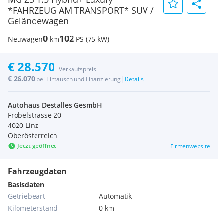
*FAHRZEUG AM TRANSPORT* SUV /
Geländewagen
0
102
Neuwagen
km
PS (75 kW)
€ 28.570
Verkaufspreis
€ 26.070
|
bei Eintausch und Finanzierung
Details
Autohaus Destalles GesmbH
Fröbelstrasse 20
4020 Linz
Oberösterreich
Jetzt geöffnet
Firmenwebsite
Fahrzeugdaten
Basisdaten
Getriebeart
Automatik
Kilometerstand
0 km