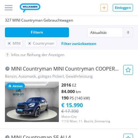
Einloggen
327 MINI Countryman Gebrauchtwagen
Filtern
MINI
Countryman
Filter zurücksetzen
Infos zur Reihung der Anzeigen
MINI Countryman MINI Countryman COOPER S
ALL4 Aut.
Benzin, Automatik, gültiges Pickerl, Gewährleistung
2016
EZ
Aktion
84.000
km
190
PS (140 kW)
€ 15.990
€ 17.390
Motor-City
1110 Wien, 11. Bezirk, Simmering
MINI Countryman SE ALL4