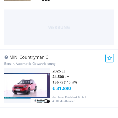
MINI Countryman C
Benzin, Automatik, Gewährleistung
2025
EZ
24.500
km
156
PS (115 kW)
€ 31.890
Autohaus Reichhart GmbH
4310 Mauthausen