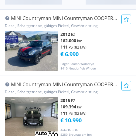
MINI Countryman MINI Countryman COOPER
D ALL4
Diesel, Schaltgetriebe, gültiges Pickerl, Gewährleistung
2012
EZ
162.000
km
111
PS (82 kW)
€ 6.990
Edgar Roman Woloszyn
8410 Neudorf ob Wildon
MINI Countryman MINI Countryman COOPER
D
Diesel, Schaltgetriebe, gültiges Pickerl, Gewährleistung
2015
EZ
109.394
km
111
PS (82 kW)
€ 10.990
Auto360 OG
5280 Braunau am Inn