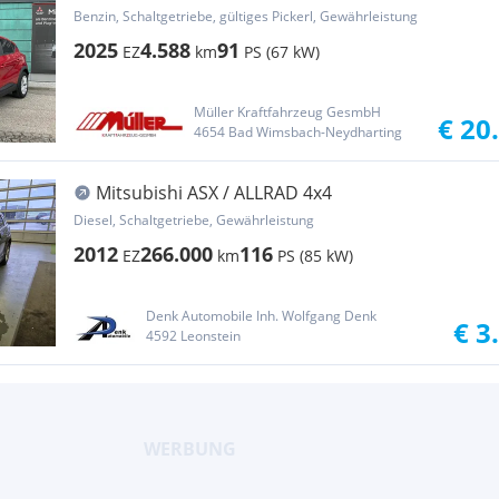
Benzin, Schaltgetriebe, gültiges Pickerl, Gewährleistung
2025
4.588
91
EZ
km
PS (67 kW)
Müller Kraftfahrzeug GesmbH
€ 20
4654 Bad Wimsbach-Neydharting
Mitsubishi ASX / ALLRAD 4x4
Diesel, Schaltgetriebe, Gewährleistung
2012
266.000
116
EZ
km
PS (85 kW)
Denk Automobile Inh. Wolfgang Denk
€ 3
4592 Leonstein