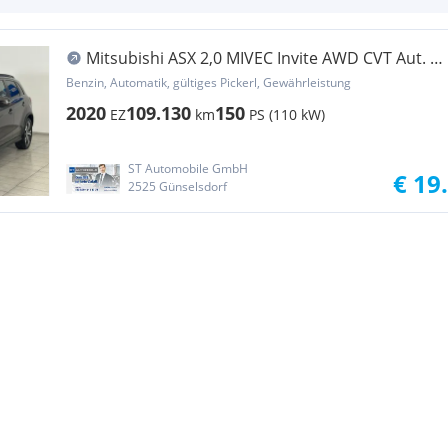
Mitsubishi ASX 2,0 MIVEC Invite AWD CVT Aut. //
AHK // KAM...
Benzin, Automatik, gültiges Pickerl, Gewährleistung
2020
109.130
150
EZ
km
PS (110 kW)
ST Automobile GmbH
€ 19
2525 Günselsdorf