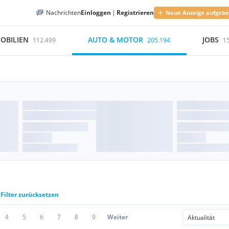
Nachrichten
Einloggen
|
Registrieren
Neue Anzeige aufgeb
OBILIEN
AUTO & MOTOR
JOBS
112.499
205.194
1
Filter zurücksetzen
4
5
6
7
8
9
Weiter