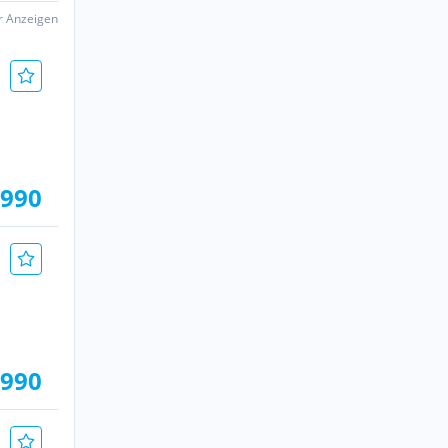
er Anzeigen
.990
.990