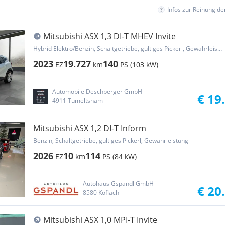
Infos zur Reihung d
Mitsubishi ASX 1,3 DI-T MHEV Invite
Hybrid Elektro/Benzin, Schaltgetriebe, gültiges Pickerl, Gewährleistung
2023
19.727
140
EZ
km
PS (103 kW)
Automobile Deschberger GmbH
€ 19
4911 Tumeltsham
Mitsubishi ASX 1,2 DI-T Inform
Benzin, Schaltgetriebe, gültiges Pickerl, Gewährleistung
2026
10
114
EZ
km
PS (84 kW)
Autohaus Gspandl GmbH
€ 20
8580 Köflach
Mitsubishi ASX 1,0 MPI-T Invite