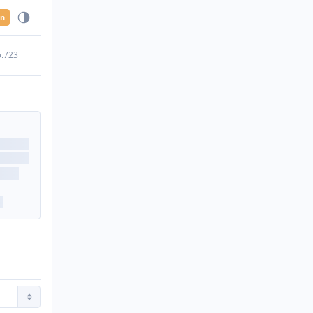
en
5.723