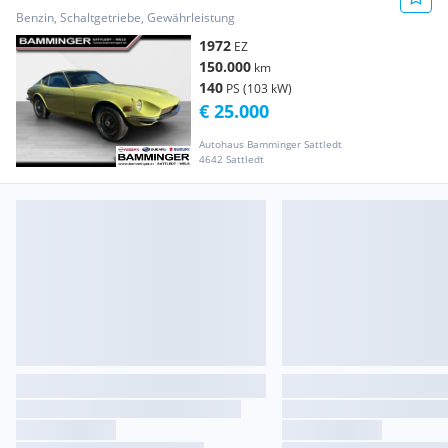
Benzin, Schaltgetriebe, Gewährleistung
1972
EZ
150.000
km
140
PS (103 kW)
€ 25.000
Autohaus Bamminger Sattledt
4642 Sattledt