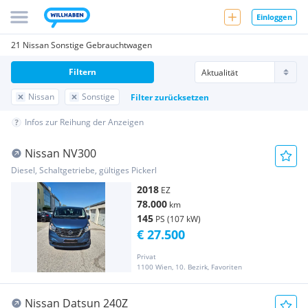
Einloggen
21 Nissan Sonstige Gebrauchtwagen
Filtern
Nissan
Sonstige
Filter zurücksetzen
Infos zur Reihung der Anzeigen
Nissan NV300
Diesel, Schaltgetriebe, gültiges Pickerl
2018
EZ
78.000
km
145
PS (107 kW)
€ 27.500
Privat
1100 Wien, 10. Bezirk, Favoriten
Nissan Datsun 240Z