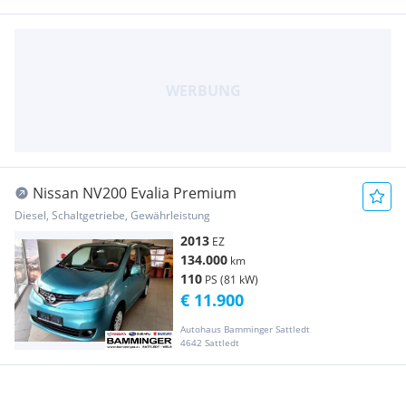
Nissan NV200 Evalia Premium
Diesel, Schaltgetriebe, Gewährleistung
2013
EZ
134.000
km
110
PS (81 kW)
€ 11.900
Autohaus Bamminger Sattledt
4642 Sattledt