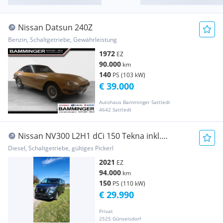
Nissan Datsun 240Z
Benzin, Schaltgetriebe, Gewährleistung
1972
EZ
90.000
km
140
PS (103 kW)
€ 39.000
Autohaus Bamminger Sattledt
4642 Sattledt
Nissan NV300 L2H1 dCi 150 Tekna inkl.
Campingbox&Zubehör
Diesel, Schaltgetriebe, gültiges Pickerl
2021
EZ
94.000
km
150
PS (110 kW)
€ 29.990
Privat
2525 Günselsdorf