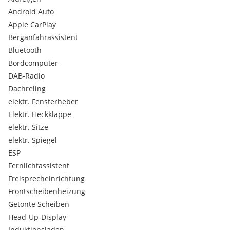
Google PlayStore, Overthe-air Softwareupdates)
Android Auto
- Sitzheizung vorne
Apple CarPlay
- Frontscheibenheizung
- Lenkradheizung
Berganfahrassistent
- 2 Zonen Klimaautomatik
Bluetooth
- Parksensoren vorne & hinten
Bordcomputer
- Dachreling
DAB-Radio
- Digital Cockpit
Dachreling
- Induktives Smartphone Ladegerät
- 360° Kameras mit Bewegungserkennung
elektr. Fensterheber
- Abstandstempomat mit Lenkassistent
Elektr. Heckklappe
- Notbremsassistent
elektr. Sitze
- Totwinkelassistent
elektr. Spiegel
- Verkehrszeichenerkennung
ESP
- Spurhalteassistent
- BOSE Premium Soundsystem mit 10 Lautsprechern
Fernlichtassistent
- Fahrer und Beifahrersitz elektr. einstellbar Massagefunktion
Freisprecheinrichtung
- Premiumpolsterung Leder perforiert - Alcantara schwarz
Frontscheibenheizung
- Türverkleidungen, Armaturenbrett und Kniepolster mit
Getönte Scheiben
Alcantara bezogen
Head-Up-Display
- Panoramaglasdach mit elektrisch bedienbarem
Sonnenschutz
Induktionsladen