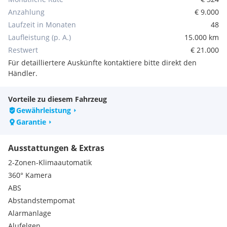
oder
Anzahlung
€ 9.000
Laufzeit in Monaten
48
50/50-Finanzierung (ohne Fin. Bonus) mit 0% Zinsen
Laufleistung (p. A.)
15.000 km
3/3-Finanzierung (ohne Fin. Bonus) auf Anfrage
______________________________________________
Restwert
€ 21.000
Für detailliertere Auskünfte kontaktiere bitte direkt den
AUSSTATTUNG "TEKNA+" INKL. OPTIONEN:
Händler.
**Metallic Lackierung**
- Pearl Black
Vorteile zu diesem Fahrzeug
______________________________________________
Gewährleistung
Garantie
AUSSTATTUNG "TEKNA+"
Ausstattungen & Extras
- Matrix- LED Scheinwerfer
2-Zonen-Klimaautomatik
- Super-RED LED-Rückleuchten
360° Kamera
- Animierte LED-Blinker vorne & hinten
- Head-up Display
ABS
- Heckklappe, elektrisch und sensorgesteuert
Abstandstempomat
- Google Maps Navigationssystem
Alarmanlage
- Google Automotive (Google Maps, Google Sprachassistent,
Alufelgen