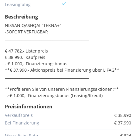
Leasingfähig
Beschreibung
NISSAN QASHQAI "TEKNA+"
-SOFORT VERFÜGBAR
______________________________________________
€ 47.782,- Listenpreis
€ 38.990,- Kaufpreis
- € 1.000,- Finanzierungsbonus
**€ 37.990,- Aktionspreis bei Finanzierung über LIFAG**
______________________________________________
**Profitieren Sie von unseren Finanzierungsaktionen:**
=>€ 1.000,- Finanzierungsbonus (Leasing/Kredit)
Preisinformationen
FINANZIERUNGSBEISPIEL.
Anzahlung: € 9.000,-
Verkaufspreis
€ 38.990
€ 324,- / 48 Monate
Bei Finanzierung
€ 37.990
Restwert: € 21.000,-
(weitere Varianten möglich)
Monatliche Rate
€ 324