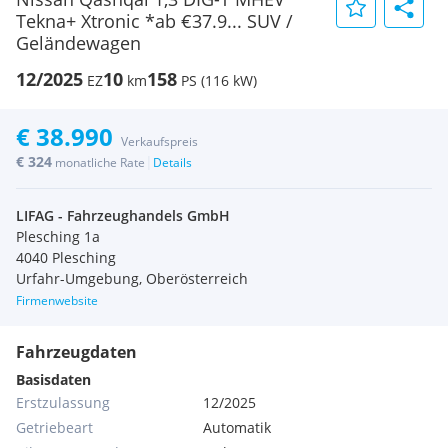
Tekna+ Xtronic *ab €37.9... SUV /
Geländewagen
12/2025
10
158
EZ
km
PS (116 kW)
€ 38.990
Verkaufspreis
€ 324
|
monatliche Rate
Details
LIFAG - Fahrzeughandels GmbH
Plesching 1a
4040 Plesching
Urfahr-Umgebung, Oberösterreich
Firmenwebsite
Fahrzeugdaten
Basisdaten
Erstzulassung
12/2025
Getriebeart
Automatik