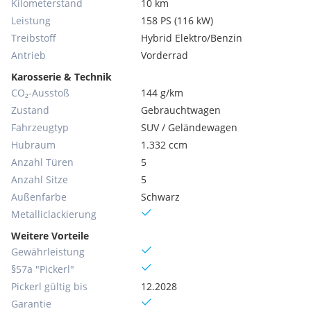
Kilometerstand
10 km
Leistung
158 PS (116 kW)
Treibstoff
Hybrid Elektro/Benzin
Antrieb
Vorderrad
Karosserie & Technik
CO₂-Ausstoß
144 g/km
Zustand
Gebrauchtwagen
Fahrzeugtyp
SUV / Geländewagen
Hubraum
1.332 ccm
Anzahl Türen
5
Anzahl Sitze
5
Außenfarbe
Schwarz
Metallic­lackierung
Weitere Vorteile
Gewährleistung
§57a "Pickerl"
Pickerl gültig bis
12.2028
Garantie