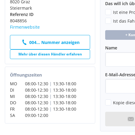
8020 Graz
Reifenreparatur-Set
Das will ich ü
Steiermark
Schubfach Beifahrerseite
Ist eine P
Referenz ID
Seitenairbags vorne
8048856
Ist das Fa
Windowairbags vorne und hinten
Firmenwebsite
Smartphone Halterung
Stoßfänger
+ Ko
Türgriffe und Abdeckungen Schiebetürschienen in Wagenfar
004... Nummer anzeigen
Tempopilot mit Geschwindigkeitsbegrenzer
Name
Wärmeschutzverglasung grün
Mehr über diesen Händler erfahren
E-Mail-Adress
Öffnungszeiten
MO
08:00
-
12:30
|
13:30
-
18:00
DI
08:00
-
12:30
|
13:30
-
18:00
MI
08:00
-
12:30
|
13:30
-
18:00
Kopie dies
DO
08:00
-
12:30
|
13:30
-
18:00
FR
08:00
-
12:30
|
13:30
-
18:00
SA
09:00
-
12:00