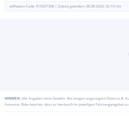
willhaben-Code:
915637368
|
Zuletzt geändert:
06.08.2026, 02:10
Uhr
HINWEIS:
Alle Angaben ohne Gewähr. Bei einigen angezeigten Daten (z.B. A
Autovista. Bitte beachte, dass es hierdurch im jeweiligen Fahrzeugangebot z