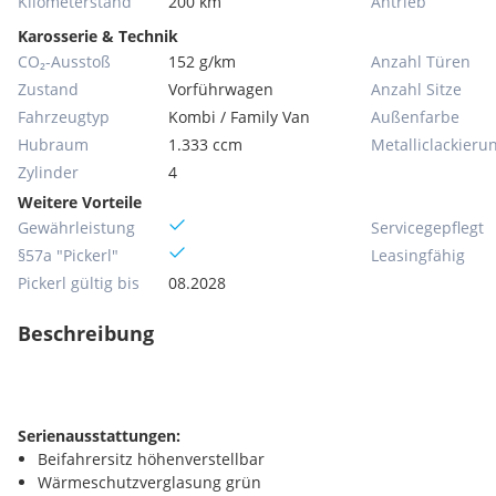
Kilometerstand
200 km
Antrieb
Karosserie & Technik
CO₂-Ausstoß
152 g/km
Anzahl Türen
Zustand
Vorführwagen
Anzahl Sitze
Fahrzeugtyp
Kombi / Family Van
Außenfarbe
Hubraum
1.333 ccm
Metallic­lackieru
Zylinder
4
Weitere Vorteile
Gewährleistung
Servicegepflegt
§57a "Pickerl"
Leasingfähig
Pickerl gültig bis
08.2028
Beschreibung
Serienausstattungen:
Beifahrersitz höhenverstellbar
Wärmeschutzverglasung grün