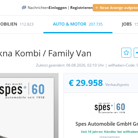
Nachrichten
Einloggen
|
Registrieren
Neue Anzeige aufgeb
OBILIEN
AUTO & MOTOR
JOBS
112.823
207.735
1
kna Kombi / Family Van
Zuletzt geändert:
06.08.2026, 02:10 Uhr
|
willhaben-Code:
€ 29.958
Verkaufspreis
Spes Automobile GmbH G
Seit
16
Jahren Händler bei willhabe
Unternehmen