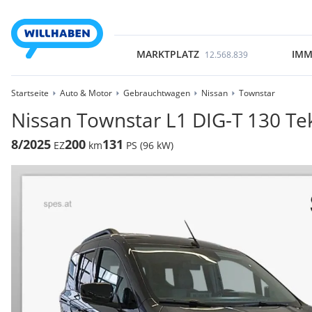
MARKTPLATZ
IMM
12.568.839
Startseite
Auto & Motor
Gebrauchtwagen
Nissan
Townstar
Nissan Townstar L1 DIG-T 130 Te
8/2025
200
131
EZ
km
PS (96 kW)