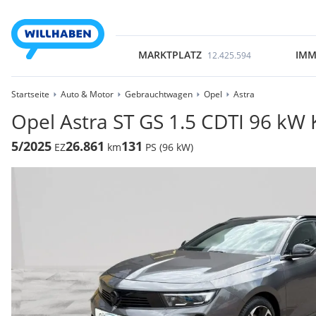
MARKTPLATZ
IMM
12.425.594
Startseite
Auto & Motor
Gebrauchtwagen
Opel
Astra
Opel Astra ST GS 1.5 CDTI 96 kW 
5/2025
26.861
131
EZ
km
PS (96 kW)