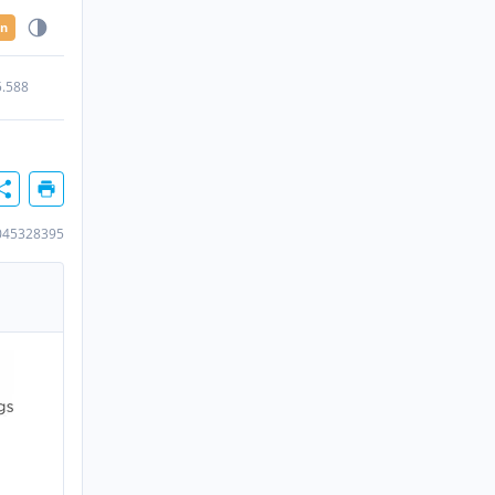
en
5.588
045328395
n