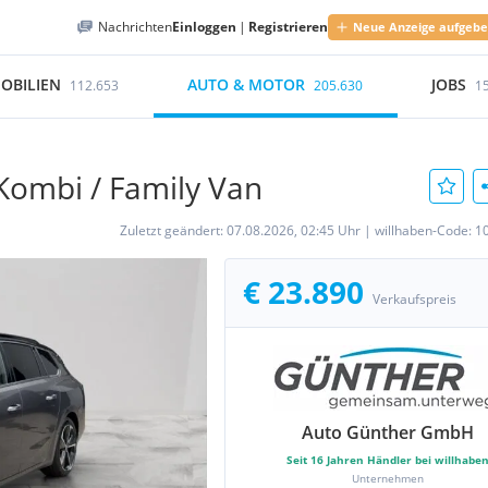
Nachrichten
Einloggen
|
Registrieren
Neue Anzeige aufgeb
OBILIEN
AUTO & MOTOR
JOBS
112.653
205.630
1
Kombi / Family Van
Zuletzt geändert:
07.08.2026, 02:45 Uhr
|
willhaben-Code:
1
€ 23.890
Verkaufspreis
Auto Günther GmbH
Seit
16
Jahren Händler bei willhabe
Unternehmen