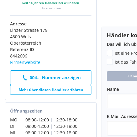
Seit
16
Jahren Händler bei willhaben
Unternehmen
Adresse
Linzer Strasse 179
Händler ko
4600 Wels
Oberösterreich
Das will ich ü
Referenz ID
Ist eine P
8442606
Ist das Fa
Firmenwebsite
+ Ko
004... Nummer anzeigen
Name
Mehr über diesen Händler erfahren
Öffnungszeiten
E-Mail-Adress
MO
08:00
-
12:00
|
12:30
-
18:00
DI
08:00
-
12:00
|
12:30
-
18:00
MI
08:00
-
12:00
|
12:30
-
18:00