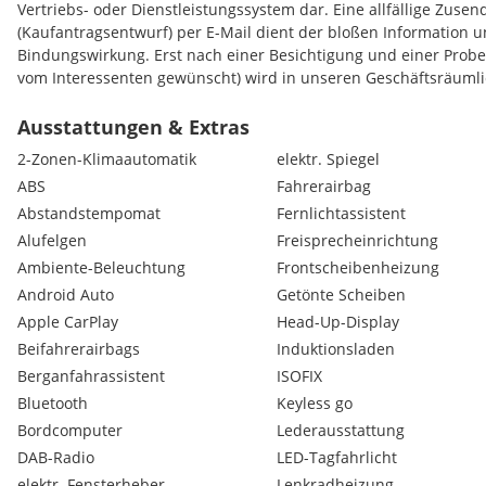
Vertriebs- oder Dienstleistungssystem dar. Eine allfällige Zuse
(Kaufantragsentwurf) per E-Mail dient der bloßen Information u
Bindungswirkung. Erst nach einer Besichtigung und einer Prob
vom Interessenten gewünscht) wird in unseren Geschäftsräumlich
bindender Kaufvertrag (Kaufantrag) zur Unterfertigung angebot
Ausstattungen & Extras
2-Zonen-Klimaautomatik
elektr. Spiegel
ABS
Fahrerairbag
Abstandstempomat
Fernlichtassistent
Alufelgen
Freisprecheinrichtung
Ambiente-Beleuchtung
Frontscheibenheizung
Android Auto
Getönte Scheiben
Apple CarPlay
Head-Up-Display
Beifahrerairbags
Induktionsladen
Berganfahrassistent
ISOFIX
Bluetooth
Keyless go
Bordcomputer
Lederausstattung
DAB-Radio
LED-Tagfahrlicht
elektr. Fensterheber
Lenkradheizung