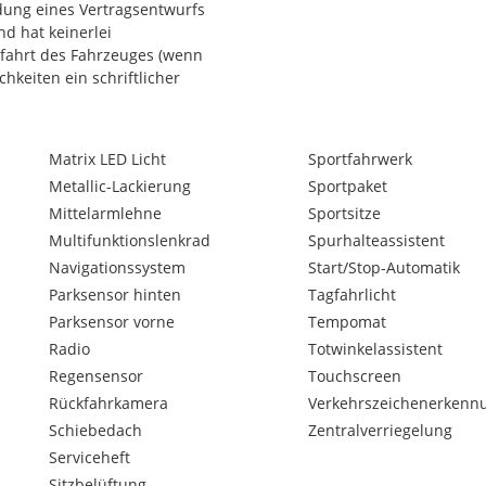
ndung eines Vertragsentwurfs
nd hat keinerlei
efahrt des Fahrzeuges (wenn
keiten ein schriftlicher
en.
Matrix LED Licht
Sportfahrwerk
Metallic-Lackierung
Sportpaket
Mittelarmlehne
Sportsitze
Multifunktionslenkrad
Spurhalteassistent
Navigationssystem
Start/Stop-Automatik
Parksensor hinten
Tagfahrlicht
Parksensor vorne
Tempomat
Radio
Totwinkelassistent
Regensensor
Touchscreen
Rückfahrkamera
Verkehrszeichenerkenn
Schiebedach
Zentralverriegelung
Serviceheft
Sitzbelüftung