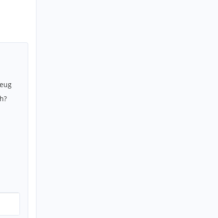
zeug
h?