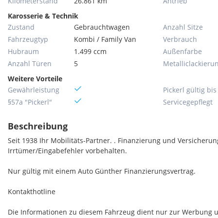
Kilometerstand
26.861 km
Antrieb
Karosserie & Technik
Zustand
Gebrauchtwagen
Anzahl Sitze
Fahrzeugtyp
Kombi / Family Van
Verbrauch
Hubraum
1.499 ccm
Außenfarbe
Anzahl Türen
5
Metallic­lackieru
Weitere Vorteile
Gewährleistung
Pickerl gültig bis
§57a "Pickerl"
Servicegepflegt
Beschreibung
Seit 1938 Ihr Mobilitäts-Partner. . Finanzierung und Versicheru
Irrtümer/Eingabefehler vorbehalten.
Nur gültig mit einem Auto Günther Finanzierungsvertrag.
Kontakthotline
Die Informationen zu diesem Fahrzeug dient nur zur Werbung und