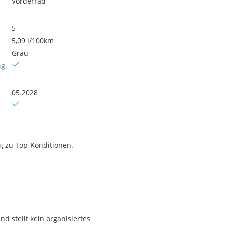
Vorderrad
5
5,09 l/100km
Grau
ng
05.2028
ng zu Top-Konditionen.
 stellt kein organisiertes