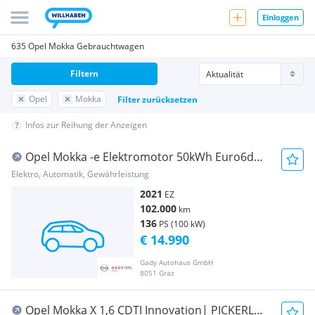
Einloggen
635 Opel Mokka Gebrauchtwagen
Filtern
Opel
Mokka
Filter zurücksetzen
Infos zur Reihung der Anzeigen
Opel Mokka -e Elektromotor 50kWh Euro6d
-1Phasig 100 ...
Elektro, Automatik, Gewährleistung
2021
EZ
102.000
km
136
PS (100 kW)
€ 14.990
Gady Autohaus GmbH
8051 Graz
Opel Mokka X 1,6 CDTI Innovation| PICKERL