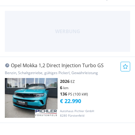
Opel Mokka 1,2 Direct Injection Turbo GS
Benzin, Schaltgetriebe, gültiges Pickerl, Gewährleistung
2026
EZ
6
km
136
PS (100 kW)
€ 22.990
Autohaus Pichler GmbH
8280 Fürstenfeld