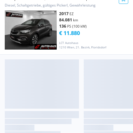
BIS 06/2027 |
Diesel, Schaltgetriebe, gültiges Pickerl, Gewährleistung
2017
EZ
84.081
km
136
PS (100 kW)
€ 11.880
LCT Autohaus
1210 Wien, 21. Bezirk, Floridsdorf