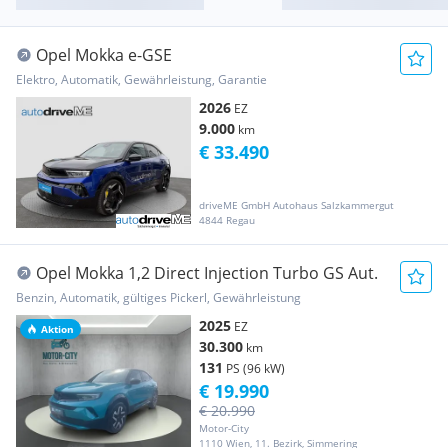
Opel Mokka e-GSE
Elektro, Automatik, Gewährleistung, Garantie
2026
EZ
9.000
km
€ 33.490
driveME GmbH Autohaus Salzkammergut
4844 Regau
Opel Mokka 1,2 Direct Injection Turbo GS Aut.
Benzin, Automatik, gültiges Pickerl, Gewährleistung
2025
EZ
Aktion
30.300
km
131
PS (96 kW)
€ 19.990
€ 20.990
Motor-City
1110 Wien, 11. Bezirk, Simmering