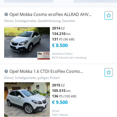
Opel Mokka Cosmo ecoFlex ALLRAD AHV
GARANTIE AKTION
Diesel, Schaltgetriebe, Gewährleistung, Garantie
2014
EZ
134.210
km
131
PS (96 kW)
€ 8.500
Autohaus Scherz
8573 Kainach bei Voitsberg
Opel Mokka 1.6 CTDI EcoFlex Cosmo
Start-/Stop/ XENON/ NAVI
Diesel, Schaltgetriebe, gültiges Pickerl
2015
EZ
105.515
km
136
PS (100 kW)
€ 9.500
Privat
3341 Ybbsitz