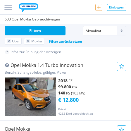
Einloggen
633 Opel Mokka Gebrauchtwagen
Filtern
Opel
Mokka
Filter zurücksetzen
Infos zur Reihung der Anzeigen
Opel Mokka 1.4 Turbo Innovation
Benzin, Schaltgetriebe, gültiges Pickerl
2018
EZ
99.800
km
140
PS (103 kW)
€ 12.800
Privat
4262 Dorf Leopoldschlag
Opel Mokka