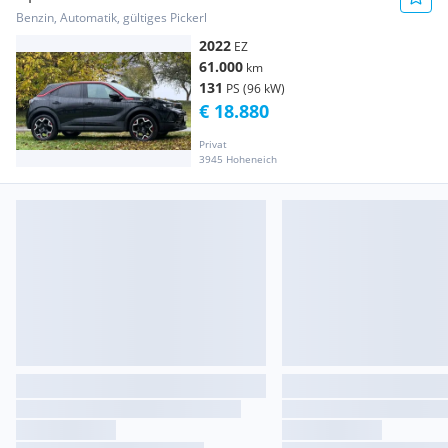
Benzin, Automatik, gültiges Pickerl
2022
EZ
61.000
km
131
PS (96 kW)
€ 18.880
Privat
3945 Hoheneich