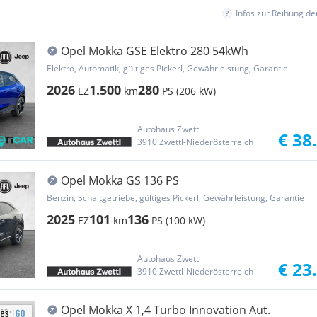
Infos zur Reihung d
Opel Mokka GSE Elektro 280 54kWh
Elektro, Automatik, gültiges Pickerl, Gewährleistung, Garantie
2026
1.500
280
EZ
km
PS (206 kW)
Autohaus Zwettl
€ 38
3910 Zwettl-Niederösterreich
Opel Mokka GS 136 PS
Benzin, Schaltgetriebe, gültiges Pickerl, Gewährleistung, Garantie
2025
101
136
EZ
km
PS (100 kW)
Autohaus Zwettl
€ 23
3910 Zwettl-Niederösterreich
Opel Mokka X 1,4 Turbo Innovation Aut.