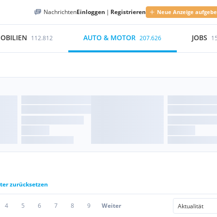
Nachrichten
Einloggen
|
Registrieren
Neue Anzeige aufgeb
OBILIEN
AUTO & MOTOR
JOBS
112.812
207.626
1
lter zurücksetzen
4
5
6
7
8
9
Weiter