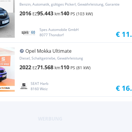
Benzin, Automatik, gültiges Pickerl, Gewährleistung, Garantie
2016
95.443
140
EZ
km
PS (103 kW)
Spes Automobile GmbH
€ 11
8077 Thondorf
Opel Mokka Ultimate
Diesel, Schaltgetriebe, Gewährleistung
2022
71.568
110
EZ
km
PS (81 kW)
SEAT Harb
€ 16
8160 Weiz