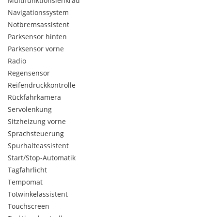
Multifunktionslenkrad
Hintere Türverkleidung in Karsten Maserung
Navigationssystem
Innenraum und Dachhimmel Schwarz
Kabelloses Mirror Screen:
Notbremsassistent
Kühlergrill in Schwarz mit vertikalen Markierungen in
Parksensor hinten
Wagenfarbe,
Parksensor vorne
PEUGEOT Connect Box:
Radio
Standardschlüssell
Regensensor
Türarmlehnen vorne und hinten in Stoff/Kunstleder
Reifendruckkontrolle
Isabella mit Quartznäht
Warnleuchte und Warnsignal bei Lösen des
Rückfahrkamera
Sicherheitsgurt hinten
Servolenkung
Sitzheizung vorne
Sprachsteuerung
Spurhalteassistent
Start/Stop-Automatik
Tagfahrlicht
Tempomat
Totwinkelassistent
Touchscreen