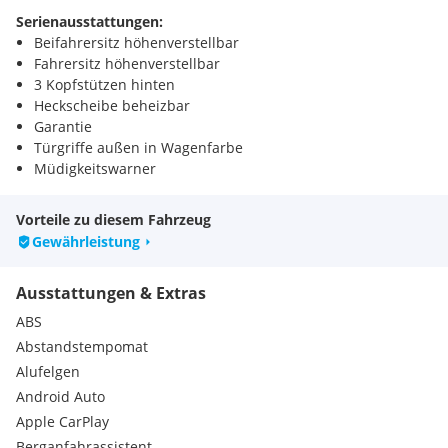
Serienausstattungen:
Beifahrersitz höhenverstellbar
Fahrersitz höhenverstellbar
3 Kopfstützen hinten
Heckscheibe beheizbar
Garantie
Türgriffe außen in Wagenfarbe
Müdigkeitswarner
Trommelbremsen hinten
3-Punkt Sicherheitsgurte vorne mit Gurtblockieren und
Vorteile zu diesem Fahrzeug
pyrotechnischen Gurtstraffern
Gewährleistung
Ablagefach mit Smartphone-Halterung
Active Safety Brake Plus (bei Nacht- und Radfahrern)
Ausstattungen & Extras
Dachkantenspoiler in der Wagenfarbe
Einparkhilfe vorn, akustisch und visuell
ABS
Hohe Konsole mit Armlehne und elektrischer
Abstandstempomat
Feststellbremse
Alufelgen
Kindersicherung
Android Auto
Kofferraumschutzleiste Meteor Grau
LED-Deckenleuchte vorn, 2 Leselampen hinten
Apple CarPlay
Peugeot i-Cockpit
Berganfahrassistent