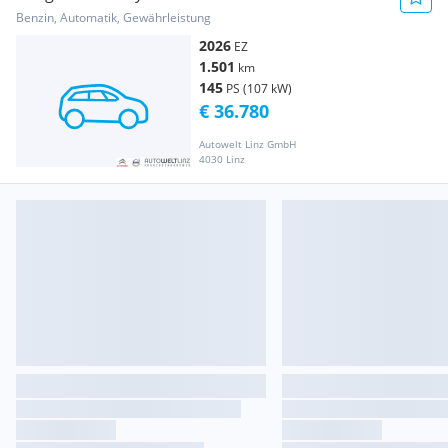
Benzin, Automatik, Gewährleistung
2026
EZ
1.501
km
145
PS (107 kW)
€ 36.780
Autowelt Linz GmbH
4030 Linz