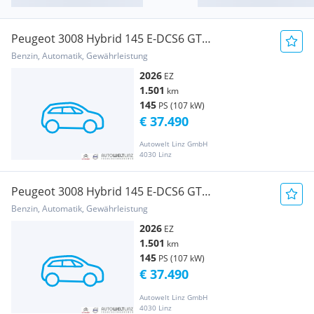
Peugeot 3008 Hybrid 145 E-DCS6 GT
+PANO+AHK+Memory+
Benzin, Automatik, Gewährleistung
2026
EZ
1.501
km
145
PS (107 kW)
€ 37.490
Autowelt Linz GmbH
4030 Linz
Peugeot 3008 Hybrid 145 E-DCS6 GT
+PANO+AHK+
Benzin, Automatik, Gewährleistung
2026
EZ
1.501
km
145
PS (107 kW)
€ 37.490
Autowelt Linz GmbH
4030 Linz