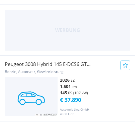
Peugeot 3008 Hybrid 145 E-DCS6 GT
+AHK+PANO+
Benzin, Automatik, Gewährleistung
2026
EZ
1.501
km
145
PS (107 kW)
€ 37.890
Autowelt Linz GmbH
4030 Linz