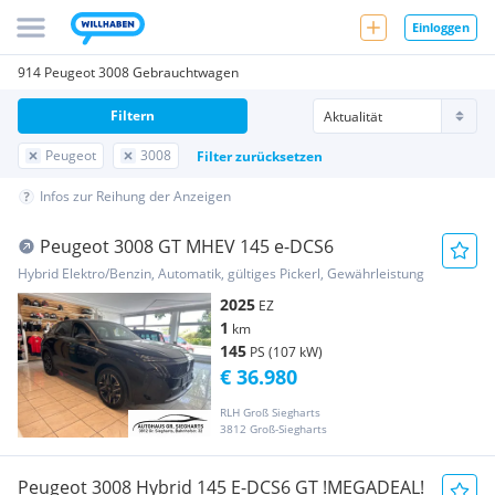
Einloggen
914 Peugeot 3008 Gebrauchtwagen
Filtern
Peugeot
3008
Filter zurücksetzen
Infos zur Reihung der Anzeigen
Peugeot 3008 GT MHEV 145 e-DCS6
Hybrid Elektro/Benzin, Automatik, gültiges Pickerl, Gewährleistung
2025
EZ
1
km
145
PS (107 kW)
€ 36.980
RLH Groß Siegharts
3812 Groß-Siegharts
Peugeot 3008 Hybrid 145 E-DCS6 GT !MEGADEAL!