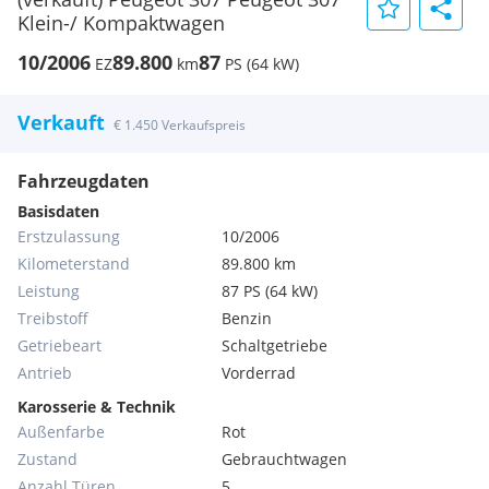
Klein-/ Kompaktwagen
10/2006
89.800
87
EZ
km
PS (64 kW)
Verkauft
€ 1.450 Verkaufspreis
Fahrzeugdaten
Basisdaten
Erstzulassung
10/2006
Kilometerstand
89.800 km
Leistung
87 PS (64 kW)
Treibstoff
Benzin
Getriebeart
Schaltgetriebe
Antrieb
Vorderrad
Karosserie & Technik
Außenfarbe
Rot
Zustand
Gebrauchtwagen
Anzahl Türen
5