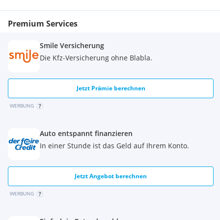
Zahnriehmen
Kupplung
Premium Services
Einziger Mangel es gehören 2 zündspulen und gemacht
Smile Versicherung
Ca 250 Euro
Die Kfz-Versicherung ohne Blabla.
Auto ist noch angemeldet und wird bewegt
Jetzt Prämie berechnen
Probefahrt bedingt möglich wegen den defekten Zündkerze
WERBUNG
Preis ist Verhandelbar !!
Auto entspannt finanzieren
Das ist ein PrivatVerkauf keine Garantie oder Gewährleistung.
In einer Stunde ist das Geld auf Ihrem Konto.
Jetzt Angebot berechnen
WERBUNG