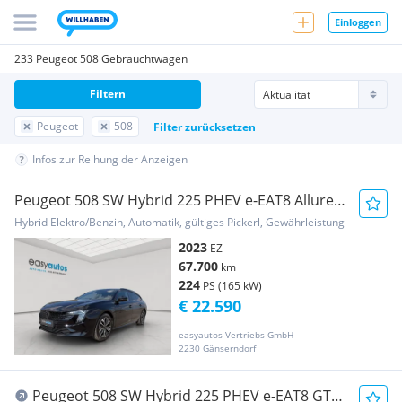
Einloggen
233 Peugeot 508 Gebrauchtwagen
Filtern
Peugeot
508
Filter zurücksetzen
Infos zur Reihung der Anzeigen
Peugeot 508 SW Hybrid 225 PHEV e-EAT8 Allure
Pack Aut.M...
Hybrid Elektro/Benzin, Automatik, gültiges Pickerl, Gewährleistung
2023
EZ
67.700
km
224
PS (165 kW)
€ 22.590
easyautos Vertriebs GmbH
2230 Gänserndorf
Peugeot 508 SW Hybrid 225 PHEV e-EAT8 GT