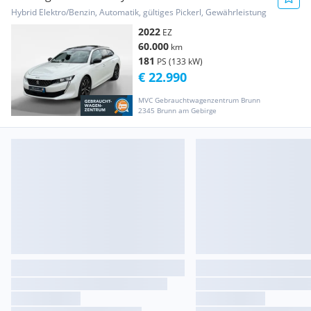
Pack Aut.
Hybrid Elektro/Benzin, Automatik, gültiges Pickerl, Gewährleistung
2022
EZ
60.000
km
181
PS (133 kW)
€ 22.990
MVC Gebrauchtwagenzentrum Brunn
2345 Brunn am Gebirge