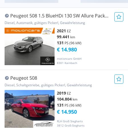
Peugeot 508 1.5 BlueHDi 130 SW Allure Pack
Pickerl NEU
Diesel, Automatik, gültiges Pickerl, Gewährleistung
2021
EZ
99.441
km
131
PS (96 kW)
€ 14.980
motioncars GmbH
8301 Kainbach
Peugeot 508
Diesel, Schaltgetriebe, gültiges Pickerl, Gewährleistung
2019
EZ
104.804
km
131
PS (96 kW)
€ 14.950
RLH Groß Siegharts
3812 Groß-Siegharts