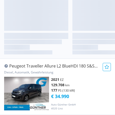
Peugeot Traveller Allure L2 BlueHDI 180 S&S
EAT8
Diesel, Automatik, Gewährleistung
2021
EZ
129.708
km
177
PS (130 kW)
€ 34.990
Auto Günther GmbH
4020 Linz