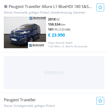
Peugeot Traveller Allure L1 BlueHDI 180 S&S
EAT8
Diesel, Automatik, gültiges Pickerl, Gewährleistung, Garantie
2018
EZ
150.534
km
181
PS (133 kW)
€ 23.990
Oskar Schmidt GmbH
1220 Wien, 22. Bezirk, Donaustadt
Peugeot Traveller
Diesel, Schaltgetriebe, gültiges Pickerl