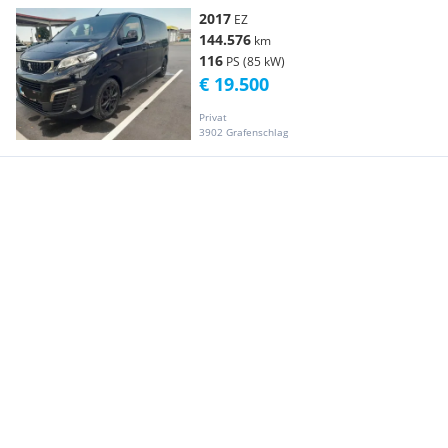
2017
EZ
144.576
km
116
PS (85 kW)
€ 19.500
Privat
3902 Grafenschlag