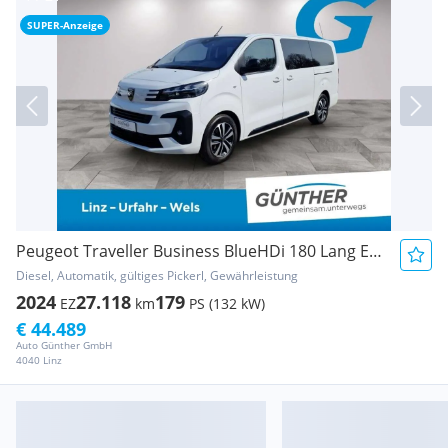
SUPER-Anzeige
Peugeot Traveller Business BlueHDi 180 Lang EAT8
Diesel, Automatik, gültiges Pickerl, Gewährleistung
2024
27.118
179
EZ
km
PS (132 kW)
€ 44.489
Auto Günther GmbH
4040 Linz