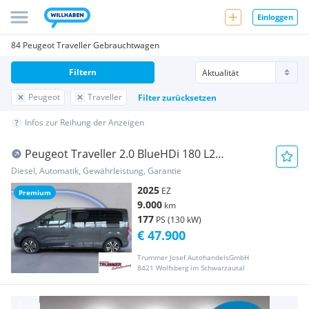
Einloggen
84 Peugeot Traveller Gebrauchtwagen
Filtern
Peugeot
Traveller
Filter zurücksetzen
Infos zur Reihung der Anzeigen
Peugeot Traveller 2.0 BlueHDi 180 L2
PREMIUM 8 SITZE
Diesel, Automatik, Gewährleistung, Garantie
2025
EZ
Premium
9.000
km
177
PS (130 kW)
€ 47.900
Trummer Josef AutohandelsGmbH
8421 Wolfsberg im Schwarzautal