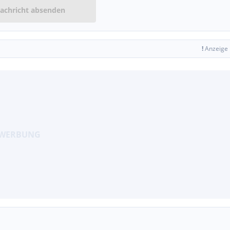
achricht absenden
!
Anzeige