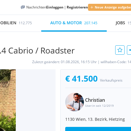
Nachrichten
Einloggen
|
Registrieren
Neue Anzeige aufgeb
OBILIEN
AUTO & MOTOR
JOBS
112.775
207.145
1
.4 Cabrio / Roadster
Zuletzt geändert:
01.08.2026, 16:15 Uhr
|
willhaben-Code:
1
€ 41.500
Verkaufspreis
Christian
User:in seit 12/2019
1130 Wien, 13. Bezirk, Hietzing