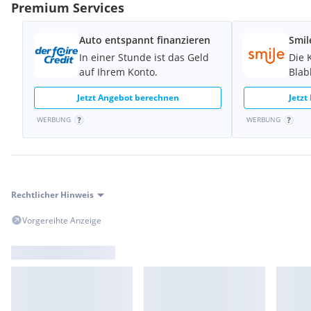
Premium Services
• Tempomat
• Windschott
* Sport Design Lenkrad
Auto entspannt finanzieren
Smil
In einer Stunde ist das Geld
Die 
• Soundsystem
auf Ihrem Konto.
Blab
• Parksensoren (PDC)
• Sport Abgasanlage ( Klappe )
Jetzt Angebot berechnen
Jetzt
WERBUNG
WERBUNG
Zustand
• Unfallfrei
• Servicegepflegt / Scheckheft vorhanden
• Garagenfahrzeug
• Nichtraucherfahrzeug
Rechtlicher Hinweis
Besichtigung und Probefahrt gerne möglich!
Vorgereihte Anzeige
Pickerl & großes Service Kupplung Getriebeölwechsel Neu
6000€ Rechnung bei Porsche Wr. Neustadt von 12.6.2026 - ein