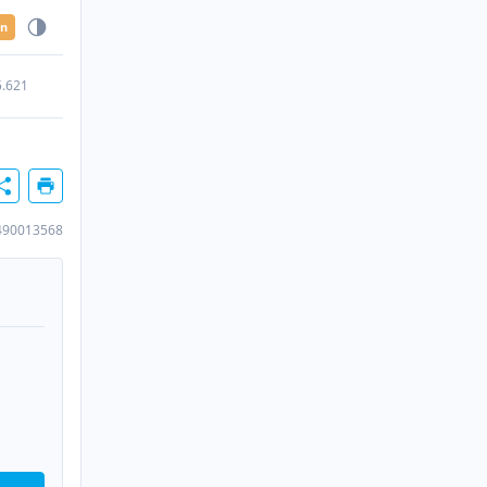
en
5.621
490013568