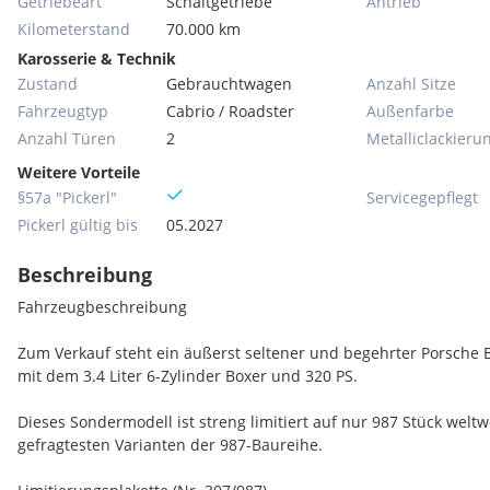
Getriebeart
Schaltgetriebe
Antrieb
Kilometerstand
70.000 km
Karosserie & Technik
Zustand
Gebrauchtwagen
Anzahl Sitze
Fahrzeugtyp
Cabrio / Roadster
Außenfarbe
Anzahl Türen
2
Metallic­lackieru
Weitere Vorteile
§57a "Pickerl"
Servicegepflegt
Pickerl gültig bis
05.2027
Beschreibung
Fahrzeugbeschreibung
Zum Verkauf steht ein äußerst seltener und begehrter Porsche Bo
mit dem 3.4 Liter 6-Zylinder Boxer und 320 PS.
Dieses Sondermodell ist streng limitiert auf nur 987 Stück welt
gefragtesten Varianten der 987-Baureihe.