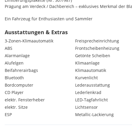
Limitierungsplakette (Nr. 307/987)
Prägung am Verdeck / Dachbereich – exklusives Merkmal der Bla
Ein Fahrzeug für Enthusiasten und Sammler
Eckdaten
Ausstattungen & Extras
• Modell: Porsche Boxster Black Edition (987.2)
3-Zonen-Klimaautomatik
Freisprecheinrichtung
• Motor: 3.4L 6-Zylinder Boxer
ABS
Frontscheibenheizung
• Leistung: 320 PS
Alarmanlage
Getönte Scheiben
• Getriebe: Schalter
• Erstzulassung: 05/2011
Alufelgen
Klimaanlage
• Kilometerstand: 70000
Beifahrerairbags
Klimaautomatik
• Farbe: Schwarz (Black Edition)
Bluetooth
Kurvenlicht
• Antrieb: Heckantrieb
Bordcomputer
Lederausstattung
CD Player
Lederlenkrad
Ausstattung
elektr. Fensterheber
LED-Tagfahrlicht
• Volllederausstattung in Schwarz
elektr. Sitze
Lichtsensor
• 19” Boxster S Räder
ESP
Metallic-Lackierung
• Bi-Xenon Scheinwerfer
• PCM Navigationssystem
• Sitzheizung