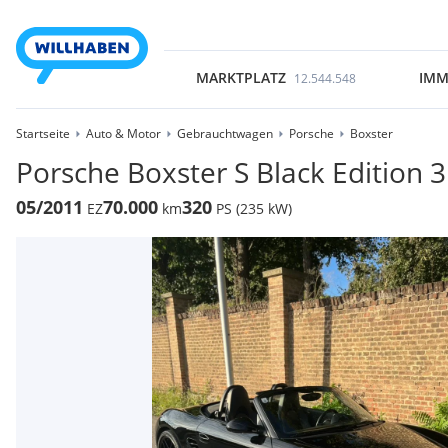
MARKTPLATZ
IMM
12.544.548
Startseite
Auto & Motor
Gebrauchtwagen
Porsche
Boxster
Porsche Boxster S Black Edition 3
05/2011
70.000
320
EZ
km
PS (235 kW)