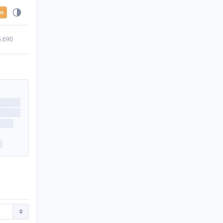
en
5.690