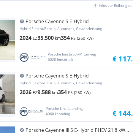
Infos zur Reihung d
Porsche Cayenne S E-Hybrid
Hybrid Elektro/Benzin, Automatik, Gewährleistung
2024
35.500
354
EZ
km
PS (260 kW)
Porsche Innsbruck-Mitterweg
€ 117
6020 Innsbruck
Porsche Cayenne S E-Hybrid
Hybrid Elektro/Benzin, Automatik, Gewährleistung
2026
9.588
354
EZ
km
PS (260 kW)
Porsche Linz-Leonding
€ 144
4060 Leonding
Porsche Cayenne III S E-Hybrid PHEV 21,8 kWh