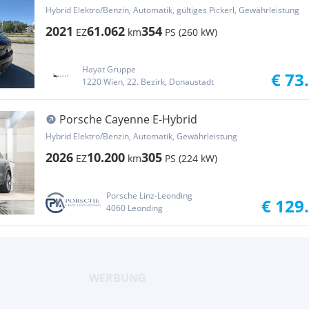
Aut. /// F...
Hybrid Elektro/Benzin, Automatik, gültiges Pickerl, Gewährleistung
2021
61.062
354
EZ
km
PS (260 kW)
Hayat Gruppe
€ 73
1220 Wien, 22. Bezirk, Donaustadt
Porsche Cayenne E-Hybrid
Hybrid Elektro/Benzin, Automatik, Gewährleistung
2026
10.200
305
EZ
km
PS (224 kW)
Porsche Linz-Leonding
€ 129
4060 Leonding