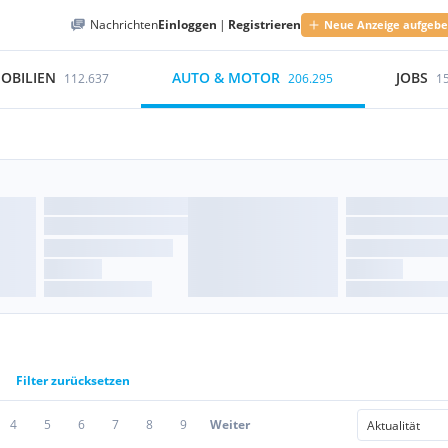
Nachrichten
Einloggen
|
Registrieren
Neue Anzeige aufgeb
OBILIEN
AUTO & MOTOR
JOBS
112.637
206.295
1
Filter zurücksetzen
4
5
6
7
8
9
Weiter