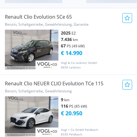
Renault Clio Evolution SCe 65
Benzin, Schaltgetriebe, Gewährleistung, Garantie
2025
EZ
7.436
km
67
PS (49 kW)
€ 14.990
Vogl & Co Leibnitz GmbH
8430 Leibnitz
Renault Clio NEUER CLIO Evolution TCe 115
Benzin, Schaltgetriebe, Gewährleistung
9
km
116
PS (85 kW)
€ 20.950
Vogl + Co GmbH Feldbach
8330 Feldbach