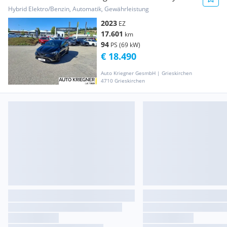
145 Aut.
Hybrid Elektro/Benzin, Automatik, Gewährleistung
2023
EZ
17.601
km
94
PS (69 kW)
€ 18.490
Auto Kriegner GesmbH | Grieskirchen
4710 Grieskirchen