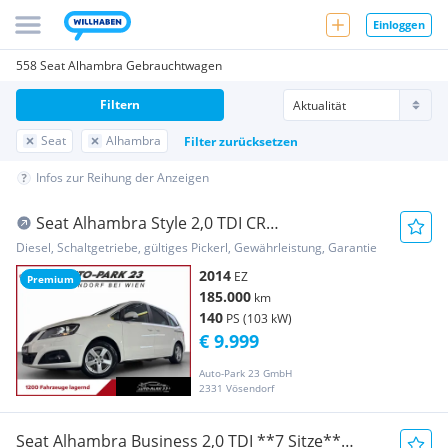
Einloggen
558 Seat Alhambra Gebrauchtwagen
Filtern
Seat
Alhambra
Filter zurücksetzen
Infos zur Reihung der Anzeigen
Seat Alhambra Style 2,0 TDI CR
4WD**LEDER*NAVI*PANOR...
Diesel, Schaltgetriebe, gültiges Pickerl, Gewährleistung, Garantie
2014
EZ
Premium
185.000
km
140
PS (103 kW)
€ 9.999
Auto-Park 23 GmbH
2331 Vösendorf
Seat Alhambra Business 2,0 TDI **7 Sitze**