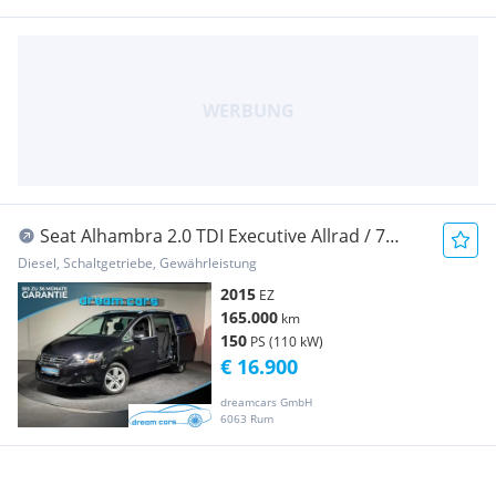
Seat Alhambra 2.0 TDI Executive Allrad / 7
SITZER / ...
Diesel, Schaltgetriebe, Gewährleistung
2015
EZ
165.000
km
150
PS (110 kW)
€ 16.900
dreamcars GmbH
6063 Rum