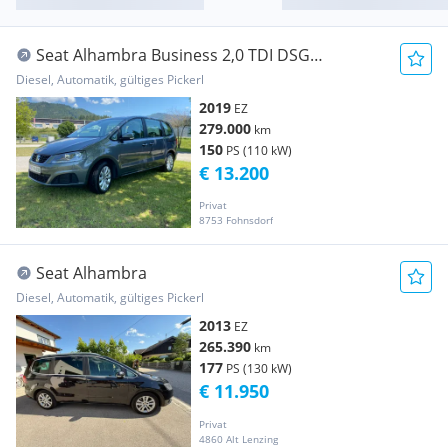
Seat Alhambra Business 2,0 TDI DSG
*Erstbesitz*
Diesel, Automatik, gültiges Pickerl
2019
EZ
279.000
km
150
PS (110 kW)
€ 13.200
Privat
8753 Fohnsdorf
Seat Alhambra
Diesel, Automatik, gültiges Pickerl
2013
EZ
265.390
km
177
PS (130 kW)
€ 11.950
Privat
4860 Alt Lenzing