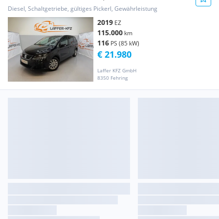
KLIMAAUTO...
Diesel, Schaltgetriebe, gültiges Pickerl, Gewährleistung
2019
EZ
115.000
km
116
PS (85 kW)
€ 21.980
Laffer KFZ GmbH
8350 Fehring