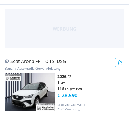
Seat Arona FR 1.0 TSI DSG
Benzin, Automatik, Gewährleistung
2026
EZ
1
km
116
PS (85 kW)
€ 28.590
Keglovits Ges.m.b.H.
2322 Zwölfaxing