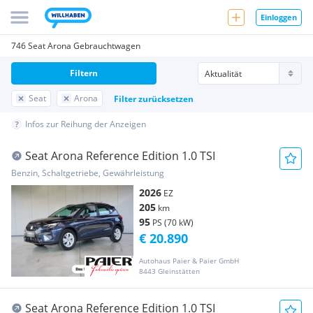
Einloggen
746 Seat Arona Gebrauchtwagen
Filtern
Seat
Arona
Filter zurücksetzen
Infos zur Reihung der Anzeigen
Seat Arona Reference Edition 1.0 TSI
Benzin, Schaltgetriebe, Gewährleistung
2026
EZ
205
km
95
PS (70 kW)
€ 20.890
Autohaus Paier & Paier GmbH
8443 Gleinstätten
Seat Arona Reference Edition 1.0 TSI