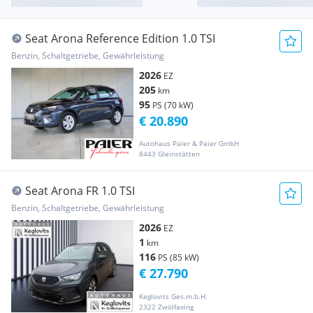
Seat Arona Reference Edition 1.0 TSI
Benzin, Schaltgetriebe, Gewährleistung
2026
EZ
205
km
95
PS (70 kW)
€ 20.890
Autohaus Paier & Paier GmbH
8443 Gleinstätten
Seat Arona FR 1.0 TSI
Benzin, Schaltgetriebe, Gewährleistung
2026
EZ
1
km
116
PS (85 kW)
€ 27.790
Keglovits Ges.m.b.H.
2322 Zwölfaxing