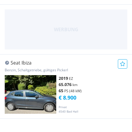
Seat Ibiza
Benzin, Schaltgetriebe, gültiges Pickerl
2019
EZ
65.076
km
65
PS (48 kW)
€ 8.900
Privat
4540 Bad Hall