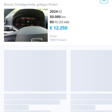
Benzin, Schaltgetriebe, gültiges Pickerl
2024
EZ
50.000
km
80
PS (59 kW)
€ 12.250
Privat
9360 Friesach