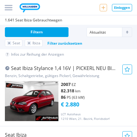
Einloggen
1.641 Seat Ibiza Gebrauchtwagen
Filtern
Seat
Ibiza
Filter zurücksetzen
Infos zur Reihung der Anzeigen
Seat Ibiza Stylance 1,4 16V | PICKERL NEU BIS
05/2027 |
Benzin, Schaltgetriebe, gültiges Pickerl, Gewährleistung
2007
EZ
82.318
km
86
PS (63 kW)
€ 2.880
LCT Autohaus
1210 Wien, 21. Bezirk, Floridsdorf
Seat Ibiza