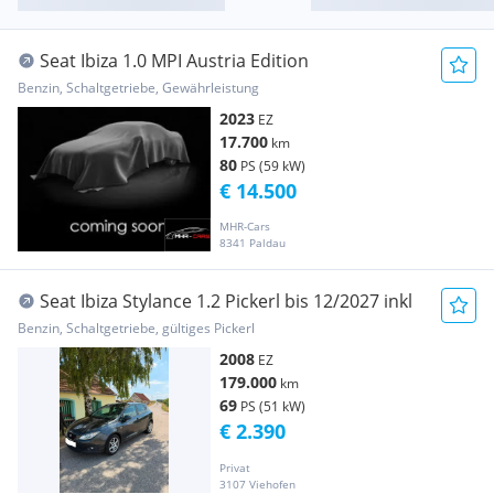
Seat Ibiza 1.0 MPI Austria Edition
Benzin, Schaltgetriebe, Gewährleistung
2023
EZ
17.700
km
80
PS (59 kW)
€ 14.500
MHR-Cars
8341 Paldau
Seat Ibiza Stylance 1.2 Pickerl bis 12/2027 inkl
Benzin, Schaltgetriebe, gültiges Pickerl
2008
EZ
179.000
km
69
PS (51 kW)
€ 2.390
Privat
3107 Viehofen