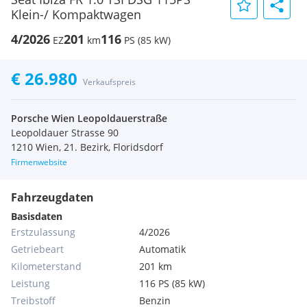
Klein-/ Kompaktwagen
4/2026
201
116
EZ
km
PS (85 kW)
€ 26.980
Verkaufspreis
Porsche Wien Leopoldauerstraße
Leopoldauer Strasse 90
1210 Wien, 21. Bezirk, Floridsdorf
Firmenwebsite
Fahrzeugdaten
Basisdaten
Erstzulassung
4/2026
Getriebeart
Automatik
Kilometerstand
201 km
Leistung
116 PS (85 kW)
Treibstoff
Benzin