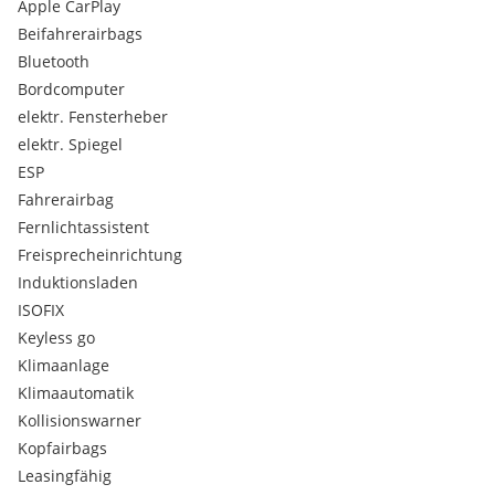
Verkehrszeichenerkennung
Apple CarPlay
Müdigkeitserkennung
Beifahrerairbags
3-Punktgurte auf allen Sitzplätzen
Bluetooth
Außenspiegel beheizbar
Bordcomputer
Scheiben getönt
elektr. Fensterheber
Seitenfenster ab B-Säule abgedunkelt
elektr. Spiegel
Radio
DAB-Radio
ESP
Sitz-Fahrer höhenverstellbar
Fahrerairbag
geteilte Rückbank
Fernlichtassistent
Ladeboden variabel
Freisprecheinrichtung
Induktionsladen
ISOFIX
Keyless go
Klimaanlage
Klimaautomatik
Kollisionswarner
Kopfairbags
Leasingfähig