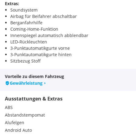
Extras:
Soundsystem
Airbag für Beifahrer abschaltbar
Berganfahrhilfe
Coming-Home-Funktion
Innenspiegel automatisch abblendbar
LED-Rückleuchten
3-Punktautomatikgurte vorne
3-Punktautomatikgurte hinten
Sitzbezug Stoff
Beifahrersitz höhenverstellbar
Rücksitzbank umklappbar
Vorteile zu diesem Fahrzeug
ASR
Gewährleistung
Bremsassistent
Heckscheibenwischer
Ausstattungen & Extras
Climatronic
Dachantenne
ABS
Dachhimmel schwarz
Abstandstempomat
Kofferraum beleuchtet
Alufelgen
Tire Mobility Set Reifendichtmittel und Kompressor
Android Auto
Kopfstützen im Fond