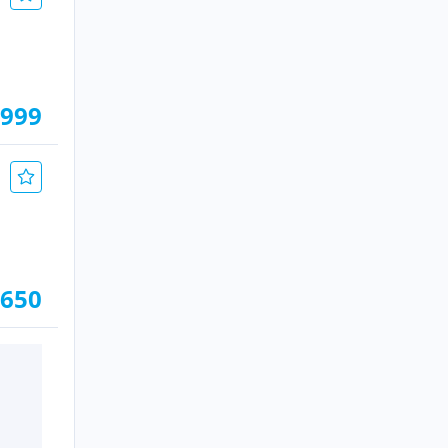
.999
.650