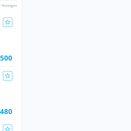
er Anzeigen
.500
.480