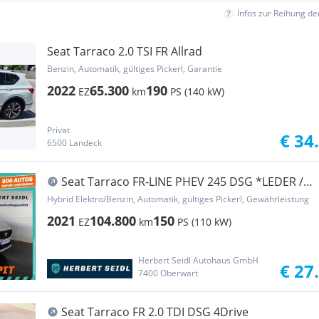
Infos zur Reihung d
Seat Tarraco 2.0 TSI FR Allrad
Benzin, Automatik, gültiges Pickerl, Garantie
2022
65.300
190
EZ
km
PS (140 kW)
Privat
€ 34
6500 Landeck
Seat Tarraco FR-LINE PHEV 245 DSG *LEDER /
SKY / DCC...
Hybrid Elektro/Benzin, Automatik, gültiges Pickerl, Gewährleistung
2021
104.800
150
EZ
km
PS (110 kW)
Herbert Seidl Autohaus GmbH
€ 27
7400 Oberwart
Seat Tarraco FR 2.0 TDI DSG 4Drive