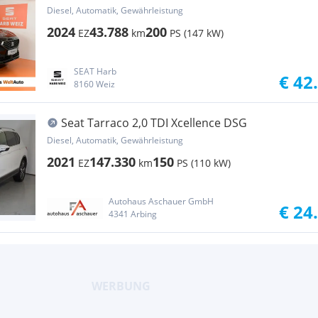
Diesel, Automatik, Gewährleistung
2024
43.788
200
EZ
km
PS (147 kW)
SEAT Harb
€ 42
8160 Weiz
Seat Tarraco 2,0 TDI Xcellence DSG
Diesel, Automatik, Gewährleistung
2021
147.330
150
EZ
km
PS (110 kW)
Autohaus Aschauer GmbH
€ 24
4341 Arbing