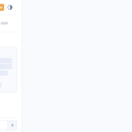
en
5.604