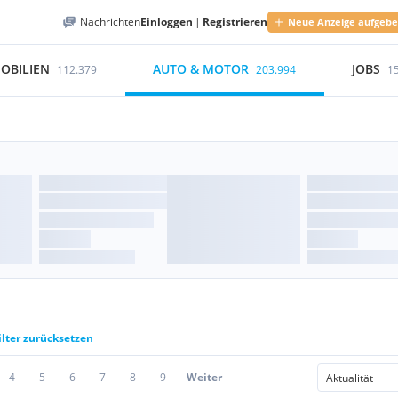
Nachrichten
Einloggen
|
Registrieren
Neue Anzeige aufgeb
OBILIEN
AUTO & MOTOR
JOBS
112.379
203.994
1
ilter zurücksetzen
4
5
6
7
8
9
Weiter