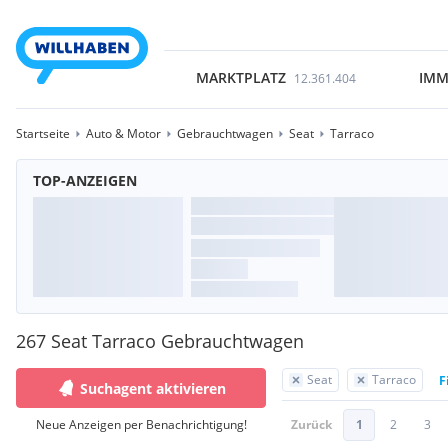
MARKTPLATZ
IMM
12.361.404
Startseite
Auto & Motor
Gebrauchtwagen
Seat
Tarraco
TOP-ANZEIGEN
267 Seat Tarraco Gebrauchtwagen
Seat
Tarraco
F
Suchagent aktivieren
Neue Anzeigen per Benachrichtigung!
Zurück
1
2
3