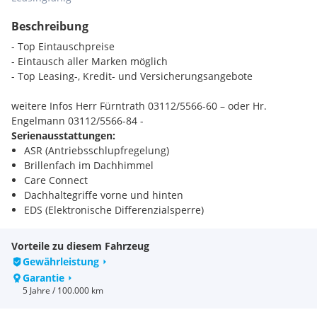
Beschreibung
- Top Eintauschpreise
- Eintausch aller Marken möglich
- Top Leasing-, Kredit- und Versicherungsangebote
weitere Infos Herr Fürntrath 03112/5566-60 – oder Hr.
Engelmann 03112/5566-84 -
Serienausstattungen:
ASR (Antriebsschlupfregelung)
Brillenfach im Dachhimmel
Care Connect
Dachhaltegriffe vorne und hinten
EDS (Elektronische Differenzialsperre)
Eiskratzer im Tankdeckel
Fahrer- und Beifahrersitz höhenverstellbar
Vorteile zu diesem Fahrzeug
Handschuhfach beleuchtet
Gewährleistung
HBA (hydraulischer Bremsassistent)
Garantie
Kindersitz-Halterungen
5 Jahre / 100.000 km
Kontroll-Leuchte für Waschwasser
Leseleuchten vorne und hinten