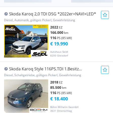
Skoda Karoq 2,0 TDI DSG *2022er+NAVI+LED*
Diesel, Automatik, gültiges Pickerl, Gewährleistung
2022
EZ
166.000
km
116
PS (85 kW)
€ 19.990
Autohaus Seidl
8200 Gleisdorf
Skoda Karoq Style 116PS.TDI 1.Besitz
AHV.elektris...
Diesel, Schaltgetriebe, gültiges Pickerl, Gewährleistung
2018
EZ
85.500
km
116
PS (85 kW)
€ 18.400
Böhm Wilhelm GesmbH
3631 Ottenschlag