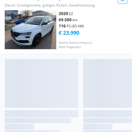
Ausstattung!* /Vir...
Diesel, Schaltgetriebe, gültiges Pickerl, Gewährleistung
2020
EZ
69.500
km
116
PS (85 kW)
€ 23.990
Gernot Kanatschnig e.U.
9020 Klagenfurt