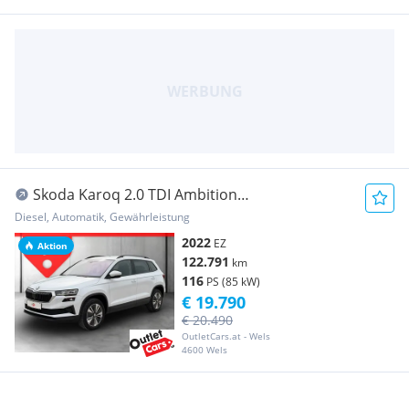
Skoda Karoq 2.0 TDI Ambition
LED+NAVI+RADAR+RFK+LM+PDC
Diesel, Automatik, Gewährleistung
2022
EZ
Aktion
122.791
km
116
PS (85 kW)
€ 19.790
€ 20.490
OutletCars.at - Wels
4600 Wels