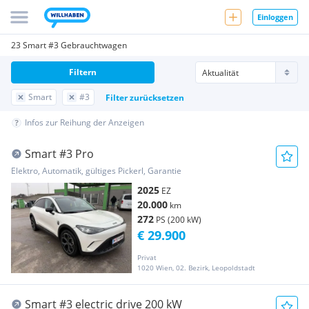
Einloggen
23 Smart #3 Gebrauchtwagen
Filtern
Smart
#3
Filter zurücksetzen
Infos zur Reihung der Anzeigen
Smart #3 Pro
Elektro, Automatik, gültiges Pickerl, Garantie
2025
EZ
20.000
km
272
PS (200 kW)
€ 29.900
Privat
1020 Wien, 02. Bezirk, Leopoldstadt
Smart #3 electric drive 200 kW