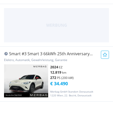
Smart #3 Smart 3 66kWh 25th Anniversary
Edition
Elektro, Automatik, Gewährleistung, Garantie
2024
EZ
12.819
km
272
PS (200 kW)
€ 34.490
Merbag GmbH Standort Donaustadt
1220 Wien, 22. Bezirk, Donaustadt