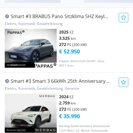
Smart #3 BRABUS Pano Sitzklima SHZ Keyl
Totw Distr
Elektro, Automatik, Gewährleistung
2025
EZ
3.525
km
272
PS (200 kW)
€ 52.950
Pappas Steiermark GmbH - Graz
8051 Graz
Smart #3 Smart 3 66kWh 25th Anniversary
Edition
Elektro, Automatik, Gewährleistung, Garantie
2024
EZ
2.759
km
272
PS (200 kW)
€ 35.990
Merbag GmbH Standort Donaustadt
1220 Wien, 22. Bezirk, Donaustadt