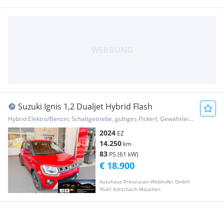
Suzuki Ignis 1,2 Dualjet Hybrid Flash
Hybrid Elektro/Benzin, Schaltgetriebe, gültiges Pickerl, Gewährleistung, Garantie
2024
EZ
14.250
km
83
PS (61 kW)
€ 18.900
Autohaus Presslauer-Webhofer GmbH
9640 Kötschach-Mauthen