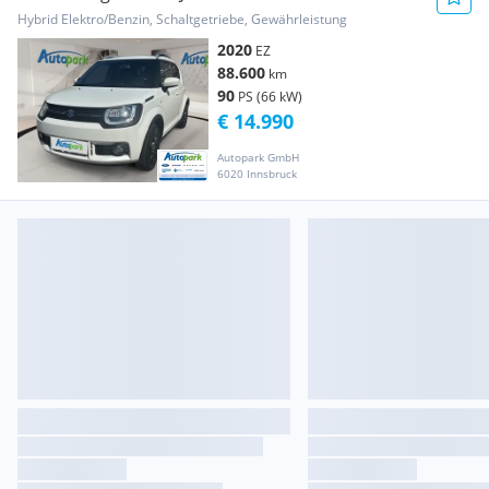
Hybrid Elektro/Benzin, Schaltgetriebe, Gewährleistung
2020
EZ
88.600
km
90
PS (66 kW)
€ 14.990
Autopark GmbH
6020 Innsbruck