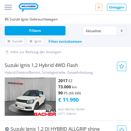
Einloggen
86 Suzuki Ignis Gebrauchtwagen
Filtern
Suzuki
Ignis
Filter zurücksetzen
Infos zur Reihung der Anzeigen
Suzuki Ignis 1,2 Hybrid 4WD Flash
Hybrid Elektro/Benzin, Schaltgetriebe, Gewährleistung
2017
EZ
73.000
km
90
PS (66 kW)
€ 11.990
Auto Bacher GmbH
6271 Uderns
Suzuki Ignis 1.2 DJ HYBRID ALLGRIP shine