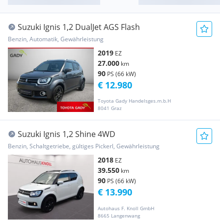
Suzuki Ignis 1,2 DualJet AGS Flash
Benzin, Automatik, Gewährleistung
2019
EZ
27.000
km
90
PS (66 kW)
€ 12.980
Toyota Gady Handelsges.m.b.H
8041 Graz
Suzuki Ignis 1,2 Shine 4WD
Benzin, Schaltgetriebe, gültiges Pickerl, Gewährleistung
2018
EZ
39.550
km
90
PS (66 kW)
€ 13.990
Autohaus F. Knoll GmbH
8665 Langenwang