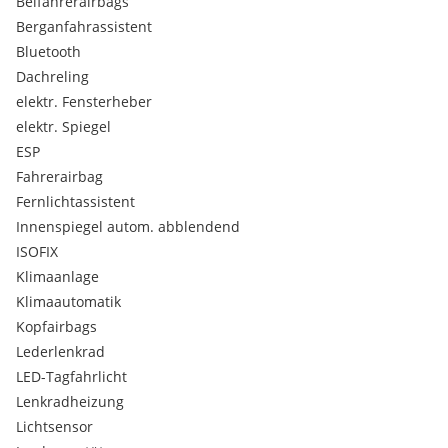
Beifahrerairbags
Kevin Pölzgutter
Berganfahrassistent
Bluetooth
-
Dachreling
elektr. Fensterheber
elektr. Spiegel
ESP
Fahrerairbag
Fernlichtassistent
Innenspiegel autom. abblendend
ISOFIX
Klimaanlage
Klimaautomatik
Kopfairbags
Lederlenkrad
LED-Tagfahrlicht
Lenkradheizung
Lichtsensor