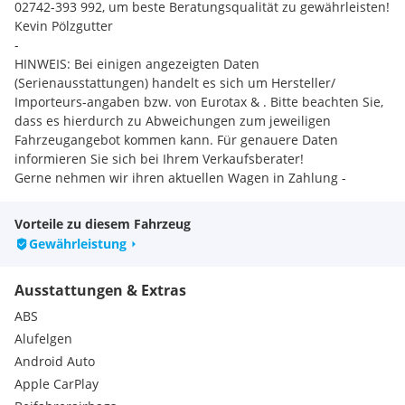
02742-393 992, um beste Beratungsqualität zu gewährleisten!
Kevin Pölzgutter
-
HINWEIS: Bei einigen angezeigten Daten
(Serienausstattungen) handelt es sich um Hersteller/
Importeurs-angaben bzw. von Eurotax & . Bitte beachten Sie,
dass es hierdurch zu Abweichungen zum jeweiligen
Fahrzeugangebot kommen kann. Für genauere Daten
informieren Sie sich bei Ihrem Verkaufsberater!
Gerne nehmen wir ihren aktuellen Wagen in Zahlung -
besuchen sie uns zu einer Probefahrt und wir erstellen ihr
individuelles Angebot .
Vorteile zu diesem Fahrzeug
FAHRZEUGANKAUF - KOSTENLOSE BEWERTUNG -
Gewährleistung
BARAUSZAHLUNG
Alle Angaben ohne Gewähr!
Ausstattungen & Extras
Zwischenverkauf vorbehalten!
ABS
Extras:
Alufelgen
Fahrzeugbesichtigungen bitte nach Terminvereinbarung bei
Android Auto
unserem Verkaufsberater unter
Apple CarPlay
02742-393 992, um beste Beratungsqualität zu gewährleisten!