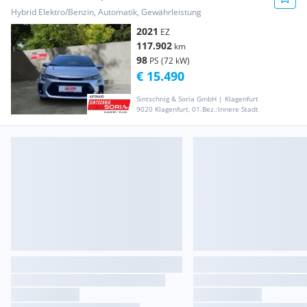
Hybrid Elektro/Benzin, Automatik, Gewährleistung
2021
EZ
117.902
km
98
PS (72 kW)
€ 15.490
Sintschnig & Soria GmbH | Klagenfurt
9020 Klagenfurt, 01.Bez.:Innere Stadt