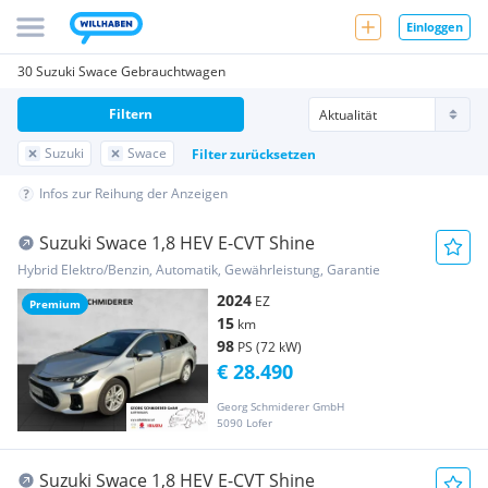
Einloggen
30 Suzuki Swace Gebrauchtwagen
Filtern
Suzuki
Swace
Filter zurücksetzen
Infos zur Reihung der Anzeigen
Suzuki Swace 1,8 HEV E-CVT Shine
Hybrid Elektro/Benzin, Automatik, Gewährleistung, Garantie
2024
EZ
Premium
15
km
98
PS (72 kW)
€ 28.490
Georg Schmiderer GmbH
5090 Lofer
Suzuki Swace 1,8 HEV E-CVT Shine