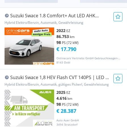
Suzuki Swace 1.8 Comfort+ Aut LED AHK
SITZHZG R-CAM TEM
Hybrid Elektro/Benzin, Automatik, Gewährleistung
2022
EZ
86.753
km
98
PS (72 kW)
€ 17.790
Onlinecars Vertriebs GmbH Gebrauchtwagen-Outlet  Werkstätte  Spenglerei  Lackiererei
8143 Dobl
Suzuki Swace 1,8 HEV Flash CVT 140PS | LED |
Sitzhzg |...
Hybrid Elektro/Benzin, Automatik, gültiges Pickerl, Gewährleistung
2025
EZ
4.616
km
98
PS (72 kW)
€ 28.387
Auto Auer GmbH
3494 Stratzdorf