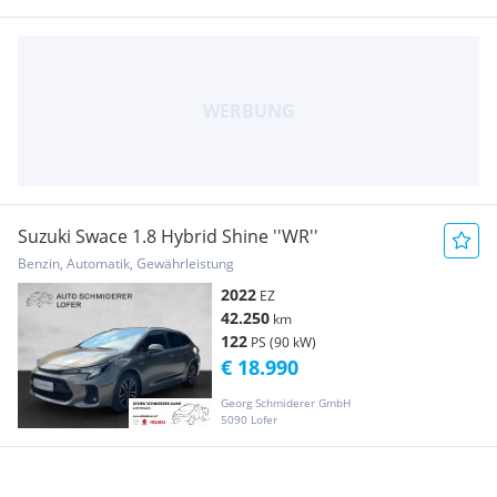
Suzuki Swace 1.8 Hybrid Shine ''WR''
Benzin, Automatik, Gewährleistung
2022
EZ
42.250
km
122
PS (90 kW)
€ 18.990
Georg Schmiderer GmbH
5090 Lofer