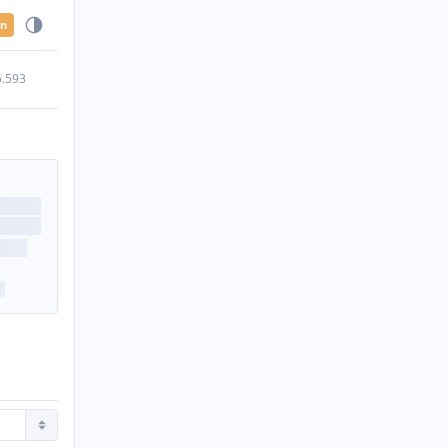
en
5.593