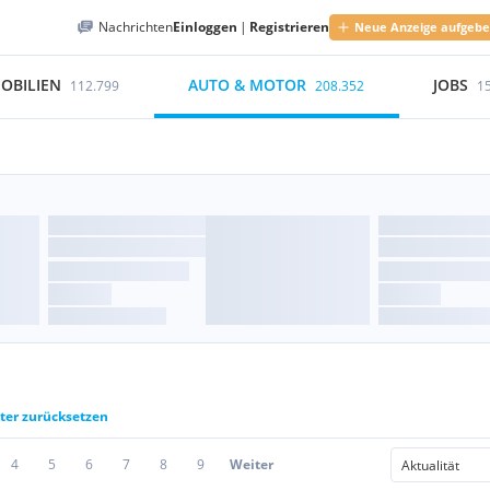
Nachrichten
Einloggen
|
Registrieren
Neue Anzeige aufgeb
OBILIEN
AUTO & MOTOR
JOBS
112.799
208.352
1
lter zurücksetzen
4
5
6
7
8
9
Weiter