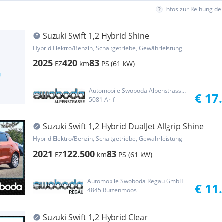
Infos zur Reihung d
Suzuki Swift 1,2 Hybrid Shine
Hybrid Elektro/Benzin, Schaltgetriebe, Gewährleistung
2025
420
83
EZ
km
PS (61 kW)
Automobile Swoboda Alpenstrasse GesmbH & Co KG
€ 17
5081 Anif
Suzuki Swift 1,2 Hybrid DualJet Allgrip Shine
Hybrid Elektro/Benzin, Schaltgetriebe, Gewährleistung
2021
122.500
83
EZ
km
PS (61 kW)
Automobile Swoboda Regau GmbH
€ 11
4845 Rutzenmoos
Suzuki Swift 1,2 Hybrid Clear