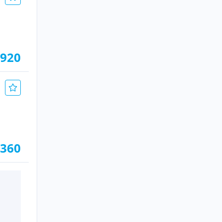
.920
.360