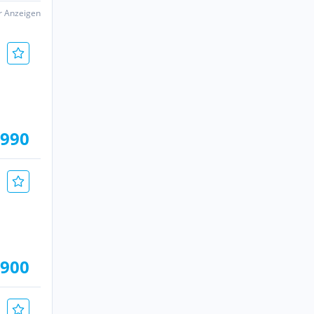
er Anzeigen
.990
.900