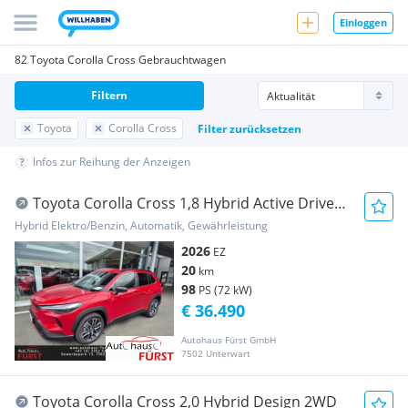
Einloggen
82 Toyota Corolla Cross Gebrauchtwagen
Filtern
Toyota
Corolla Cross
Filter zurücksetzen
Infos zur Reihung der Anzeigen
Toyota Corolla Cross 1,8 Hybrid Active Drive
2WD
Hybrid Elektro/Benzin, Automatik, Gewährleistung
2026
EZ
20
km
98
PS (72 kW)
€ 36.490
Autohaus Fürst GmbH
7502 Unterwart
Toyota Corolla Cross 2,0 Hybrid Design 2WD