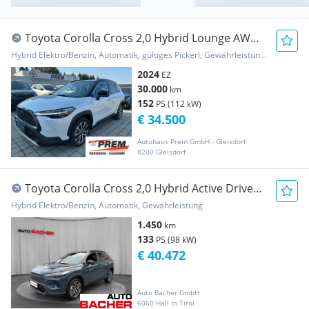
Toyota Corolla Cross 2,0 Hybrid Lounge AWD /
AHV / Ver...
Hybrid Elektro/Benzin, Automatik, gültiges Pickerl, Gewährleistung, Garantie
2024
EZ
30.000
km
152
PS (112 kW)
€ 34.500
Autohaus Prem GmbH - Gleisdorf
8200 Gleisdorf
Toyota Corolla Cross 2,0 Hybrid Active Drive
2WD
Hybrid Elektro/Benzin, Automatik, Gewährleistung
1.450
km
133
PS (98 kW)
€ 40.472
Auto Bacher GmbH
6060 Hall in Tirol