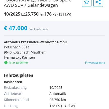
AWD SUV / Geländewagen
10/2025
25.750
178
EZ
km
PS (131 kW)
€ 47.000
Verkaufspreis
Autohaus Presslauer-Webhofer GmbH
Kötschach 331a
9640 Kötschach-Mauthen
Hermagor, Kärnten
Jetzt geöffnet
Firmenwebsite
Fahrzeugdaten
Basisdaten
Erstzulassung
10/2025
Getriebeart
Automatik
Kilometerstand
25.750 km
Leistung
178 PS (131 kW)