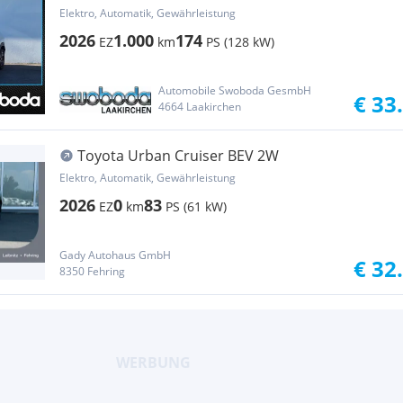
128kW
Elektro, Automatik, Gewährleistung
2026
1.000
174
EZ
km
PS (128 kW)
Automobile Swoboda GesmbH
€ 33
4664 Laakirchen
Toyota Urban Cruiser BEV 2W
Elektro, Automatik, Gewährleistung
2026
0
83
EZ
km
PS (61 kW)
Gady Autohaus GmbH
€ 32
8350 Fehring