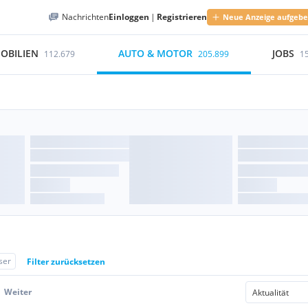
Nachrichten
Einloggen
|
Registrieren
Neue Anzeige aufgeb
OBILIEN
AUTO & MOTOR
JOBS
112.679
205.899
1
ser
Filter zurücksetzen
Weiter