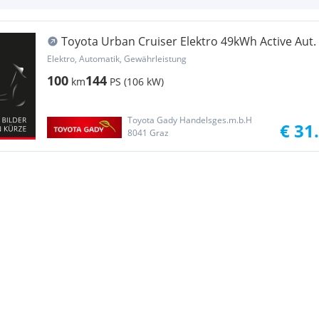
Toyota Urban Cruiser Elektro 49kWh Active Aut.
Elektro, Automatik, Gewährleistung
100
144
km
PS (106 kW)
Toyota Gady Handelsges.m.b.H
€ 31
8041 Graz