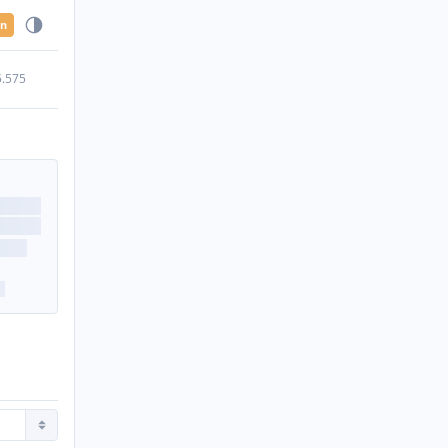
en
5.575