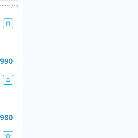
er Anzeigen
.990
.980