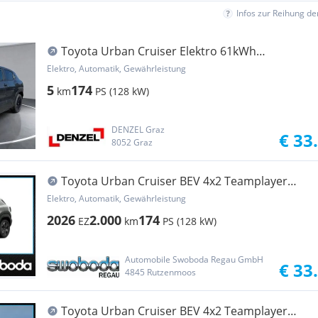
Infos zur Reihung d
Toyota Urban Cruiser Elektro 61kWh
Teamplayer Aut.
Elektro, Automatik, Gewährleistung
5
174
km
PS (128 kW)
DENZEL Graz
€ 33
8052 Graz
Toyota Urban Cruiser BEV 4x2 Teamplayer
128kW
Elektro, Automatik, Gewährleistung
2026
2.000
174
EZ
km
PS (128 kW)
Automobile Swoboda Regau GmbH
€ 33
4845 Rutzenmoos
Toyota Urban Cruiser BEV 4x2 Teamplayer