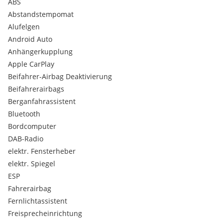
ABS
Die Ausstattungshighlights:
Abstandstempomat
Abnehmbare Anhängervorrichtung
Alufelgen
Keyless-System für Schlüsselloses
Android Auto
Öffnen/Starten/Zusperren
Abstandstempomat & Limiter
Anhängerkupplung
Abstandswarner incl. City-Notbremsassistent
Apple CarPlay
Verkehrszeichenerkennung
Beifahrer-Airbag Deaktivierung
Spurhalteassistent
Beifahrerairbags
Berganfahrhilfe
Berganfahrassistent
Rückfahrkamera
Tagfahrlicht
Bluetooth
Lichtassistent
Bordcomputer
Aut. Fernlichtassistent
DAB-Radio
Nebelscheinwerfer
elektr. Fensterheber
Regensensor
elektr. Spiegel
Komfortsitze
Sitzheizung
ESP
Armlehne
Fahrerairbag
Klimaautomatik
Fernlichtassistent
Ledersportlenkrad mit Multifunktionstasten
Freisprecheinrichtung
Lenkradheizung = Nie wieder kalte Finger!