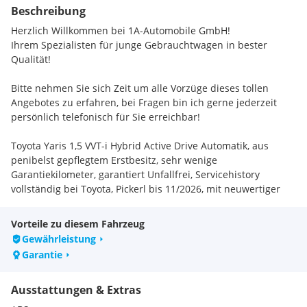
Beschreibung
Herzlich Willkommen bei 1A-Automobile GmbH!
Ihrem Spezialisten für junge Gebrauchtwagen in bester
Qualität!
Bitte nehmen Sie sich Zeit um alle Vorzüge dieses tollen
Angebotes zu erfahren, bei Fragen bin ich gerne jederzeit
persönlich telefonisch für Sie erreichbar!
Toyota Yaris 1,5 VVT-i Hybrid Active Drive Automatik, aus
penibelst gepflegtem Erstbesitz, sehr wenige
Garantiekilometer, garantiert Unfallfrei, Servicehistory
vollständig bei Toyota, Pickerl bis 11/2026, mit neuwertiger
Allwetterbereifung, Top-Ausstattung mit zahlreichen Extras,
absolut Makellos & Mängelfrei, rundum noch in
Vorteile zu diesem Fahrzeug
Neuwagenzustand!
Gewährleistung
Garantie
Inclusive Toyota-Neuwagengarantie bis 11/2026 oder
100000km und Toyota-Relax Garantie verlängerbar bis
Ausstattungen & Extras
11/2033, gilt bei jährlichem Service im Toyota Fachbetrieb!