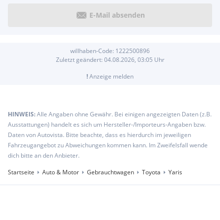
Lederschaltknauf
12V-Anschluss vorne
E-Mail absenden
Pollenfilter
Getränkehalter vorne
Kindersicherung an den hinteren Türen
willhaben-Code:
1222500896
Außenspiegel in Wagenfarbe lackiert
Zuletzt geändert:
04.08.2026, 03:05
Uhr
Handschuhfach
Parkbremse, elektrisch
!
Anzeige melden
Fernbedienung für Zentralverriegelung
Kopfstützen vorne und hinten höhenverstellbar
Reifenreparaturkit mit Kompressor und Dichtmittel
HINWEIS:
Alle Angaben ohne Gewähr. Bei einigen angezeigten Daten (z.B.
Toyota Safety Sense
Ausstattungen) handelt es sich um Hersteller-/Importeurs-Angaben bzw.
Türgriffe außen lackiert
Daten von Autovista. Bitte beachte, dass es hierdurch im jeweiligen
Follow me home
Fahrzeugangebot zu Abweichungen kommen kann. Im Zweifelsfall wende
Rundumverglasung getönt
dich bitte an den Anbieter.
Tankdeckel von innen zu öffnen
Haifischflosse Dachantenne
Startseite
Auto & Motor
Gebrauchtwagen
Toyota
Yaris
3-Punkt-Sicherheitsgurte vorne
4,2" Multi-Informationsdisplay
7" Touch-Display
Abgedunkelte Scheiben ab der 2. Sitzreihe
Ablagefach in den Türen vorne und hinten