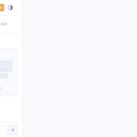
en
5.641