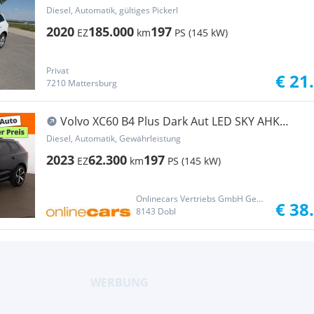
Diesel, Automatik, gültiges Pickerl
2020
185.000
197
EZ
km
PS (145 kW)
Privat
€ 21
7210 Mattersburg
Volvo XC60 B4 Plus Dark Aut LED SKY AHK
RADAR LEDER
Diesel, Automatik, Gewährleistung
2023
62.300
197
EZ
km
PS (145 kW)
Onlinecars Vertriebs GmbH Gebrauchtwagen-Outlet  Werkstätte  Spenglerei  Lackiererei
€ 38
8143 Dobl