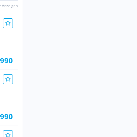
er Anzeigen
.990
.990