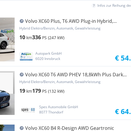
Infos zur Reihung d
Volvo XC60 Plus, T6 AWD Plug-in Hybrid,
Elektrisch/Be...
Hybrid Elektro/Benzin, Automatik, Gewährleistung
10
336
km
PS (247 kW)
Autopark GmbH
€ 54
6020 Innsbruck
Volvo XC60 T6 AWD PHEV 18,8kWh Plus Dark
Aut.
Hybrid Elektro/Benzin, Automatik, Gewährleistung
19
179
km
PS (132 kW)
Spes Automobile GmbH
€ 64
8077 Thondorf
Volvo XC60 B4 R-Design AWD Geartronic