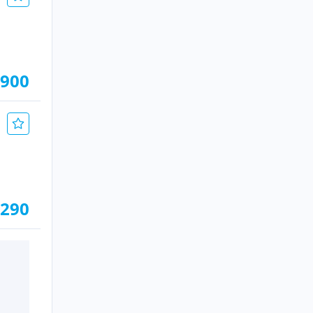
.900
.290