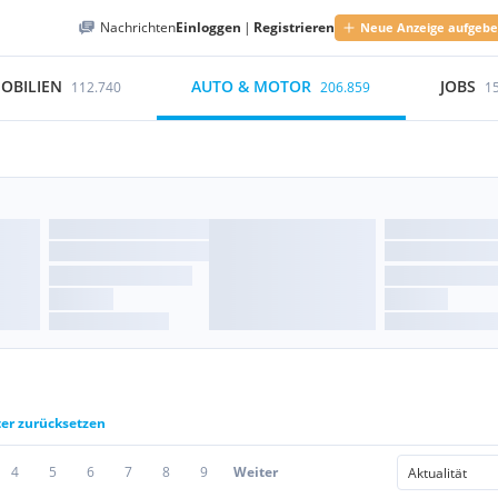
Nachrichten
Einloggen
|
Registrieren
Neue Anzeige aufgeb
OBILIEN
AUTO & MOTOR
JOBS
112.740
206.859
1
ter zurücksetzen
4
5
6
7
8
9
Weiter