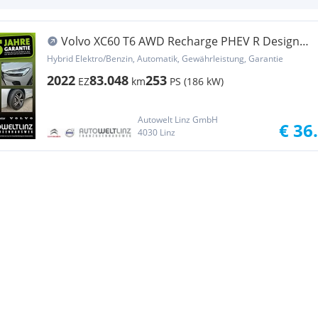
Volvo XC60 T6 AWD Recharge PHEV R Design
Geartronic
Hybrid Elektro/Benzin, Automatik, Gewährleistung, Garantie
2022
83.048
253
EZ
km
PS (186 kW)
Autowelt Linz GmbH
€ 36
4030 Linz