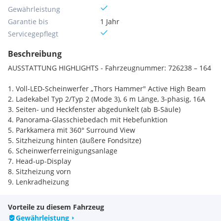
Gewährleistung
Garantie bis
1 Jahr
Servicegepflegt
Beschreibung
AUSSTATTUNG HIGHLIGHTS - Fahrzeugnummer: 726238 – 164
1. Voll-LED-Scheinwerfer „Thors Hammer" Active High Beam
2. Ladekabel Typ 2/Typ 2 (Mode 3), 6 m Länge, 3-phasig, 16A
3. Seiten- und Heckfenster abgedunkelt (ab B-Säule)
4. Panorama-Glasschiebedach mit Hebefunktion
5. Parkkamera mit 360° Surround View
5. Sitzheizung hinten (äußere Fondsitze)
6. Scheinwerferreinigungsanlage
7. Head-up-Display
8. Sitzheizung vorn
9. Lenkradheizung
10. Außenfarbe: Onyx Black
Vorteile zu diesem Fahrzeug
FINANZIERUNGSBEISPIEL MIT ANZAHLUNG
Gewährleistung