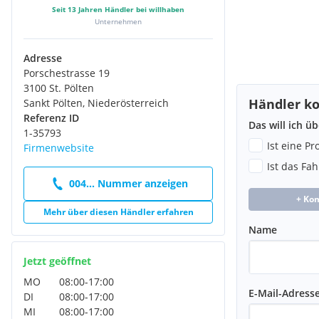
Seit
13
Jahren Händler bei willhaben
Unternehmen
Adresse
Porschestrasse 19
3100 St. Pölten
Händler ko
Sankt Pölten, Niederösterreich
Referenz ID
Das will ich ü
1-35793
Ist eine P
Firmenwebsite
Ist das Fa
004... Nummer anzeigen
+ Ko
Mehr über diesen Händler erfahren
Name
Jetzt geöffnet
MO
08:00
-
17:00
E-Mail-Adress
DI
08:00
-
17:00
MI
08:00
-
17:00