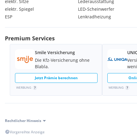
elektr. Sitze
Lederausstattung
Multifunktionslenkrad
elektr. Spiegel
LED-Scheinwerfer
Panoramadach
ESP
Lenkradheizung
Kurvenlicht
Metallic
Freisprecheinrichtung
Head-Up-Display
Premium Services
Einparkhilfe vorne
Spurhalteassistent
Smile Versicherung
UNIQ
LED-Scheinwerfer
Die Kfz-Versicherung ohne
Vers
Sitzbelüftung
Blabla.
weni
Einparkhilfe Sensoren hinten
Isofix
Jetzt Prämie berechnen
Onli
Abstandstempomat
Beheizbares Lenkrad
WERBUNG
WERBUNG
Berganfahrassistent
Elektrische Heckklappe
Massagesitze
Soundsystem
Totwinkelassistent
Rechtlicher Hinweis
USB
Vorgereihte Anzeige
Verkehrszeichenerkennung