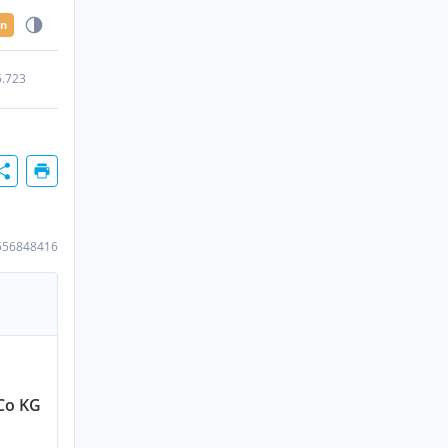
en
5.723
556848416
Co KG
n