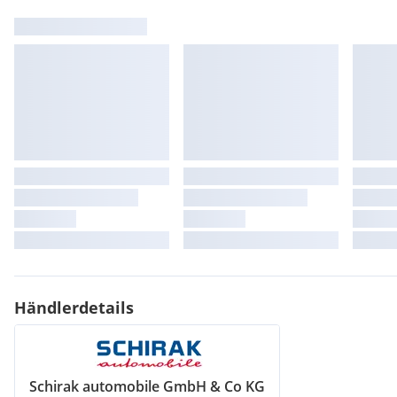
LED-Heckleuchten
360 Grad Kamera
Apple Carplay
Händlerdetails
Schirak automobile GmbH & Co KG