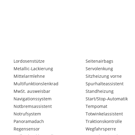
Lordosenstütze
Seitenairbags
Metallic-Lackierung
Servolenkung
Mittelarmlehne
Sitzheizung vorne
deshalb vorbehalten.
Multifunktionslenkrad
Spurhalteassistent
MwSt. ausweisbar
Standheizung
Navigationssystem
Start/Stop-Automatik
Notbremsassistent
Tempomat
Notrufsystem
Totwinkelassistent
Panoramadach
Traktionskontrolle
Regensensor
Wegfahrsperre