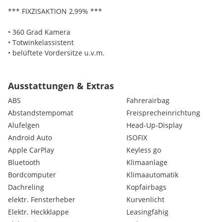
*** FIXZISAKTION 2,99% ***
• 360 Grad Kamera
• Totwinkelassistent
• belüftete Vordersitze u.v.m.
Norbert Stanic
Ausstattungen & Extras
Volvo Markenverantwortlicher bei Autohaus Schirak
ABS
Fahrerairbag
Abstandstempomat
Freisprecheinrichtung
Alufelgen
Head-Up-Display
Zwischenverkauf, Tippfehler & Irrtümer sind menschlich – und 
Android Auto
ISOFIX
Apple CarPlay
Keyless go
Extras:
Bluetooth
Klimaanlage
Lederausstattung
Bordcomputer
Klimaautomatik
Navigationssystem
Dachreling
Kopfairbags
Elektr. Sitze
Sitzheizung
elektr. Fensterheber
Kurvenlicht
Zentralv. mit Fernbedienung
Elektr. Heckklappe
Leasingfähig
Standheizung