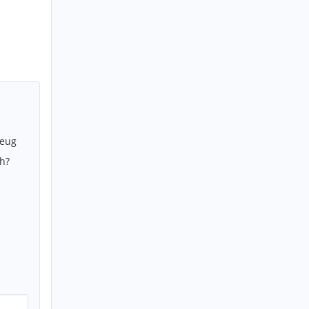
zeug
h?