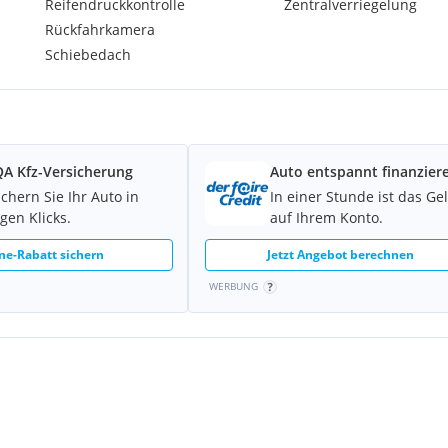
Reifendruckkontrolle
Zentralverriegelung
Rückfahrkamera
Schiebedach
A Kfz-Versicherung
Auto entspannt finanzier
ichern Sie Ihr Auto in
In einer Stunde ist das Ge
gen Klicks.
auf Ihrem Konto.
ne-Rabatt sichern
Jetzt Angebot berechnen
WERBUNG