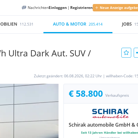
Nachrichten
Einloggen
|
Registrieren
Neue Anzeige aufgeb
OBILIEN
AUTO & MOTOR
JOBS
112.531
205.414
1
 Ultra Dark Aut. SUV /
Zuletzt geändert:
06.08.2026, 02:22 Uhr
|
willhaben-Code:
1
€ 58.800
Verkaufspreis
Schirak automobile GmbH & 
Seit
13
Jahren Händler bei willhabe
Unternehmen