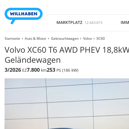
MARKTPLATZ
IMM
12.443.815
Startseite
Auto & Motor
Gebrauchtwagen
Volvo
XC60
Volvo XC60 T6 AWD PHEV 18,8kWh
Geländewagen
3/2026
7.800
253
EZ
km
PS (186 kW)