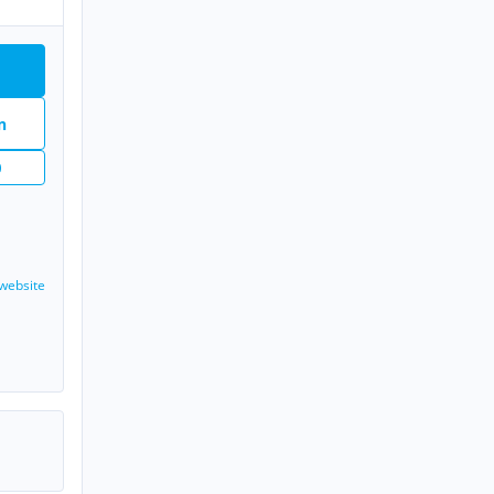
n
website