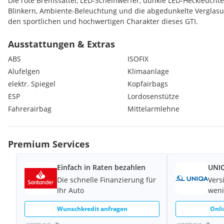
Die rote Bremssättel, LED-Scheinwerfer, dunkle LED-Heckleuch
Blinkern, Ambiente-Beleuchtung und die abgedunkelte Verglasu
den sportlichen und hochwertigen Charakter dieses GTI.
Fahrzeugdetails:
• VW Golf VII GTI Performance BMT / Start-Stopp
Ausstattungen & Extras
• Motor: 2,0 Liter TSI Turbo
ABS
ISOFIX
• Leistung: 180 kW / 245 PS
Alufelgen
Klimaanlage
• Euro 6d-TEMP
elektr. Spiegel
Kopfairbags
• 5-Türer
• GTI Performance Modell
ESP
Lordosenstütze
• Leder Vienna
Fahrerairbag
Mittelarmlehne
• Top-Sportsitze vorne
• Discover Media Navigation
• ACC inkl. Stop&Go
Premium Services
• Blind Spot Sensor
• Rückfahrkamera
Einfach in Raten bezahlen
UNIQ
• Active Info Display
• App-Connect / MirrorLink
Die schnelle Finanzierung für
Vers
• LED-Scheinwerfer
Ihr Auto
weni
• LED-Heckleuchten mit dynamischen Blinkern
Wunschkredit anfragen
Onli
• Progressivlenkung
• Elektronische Differentialsperre XDS