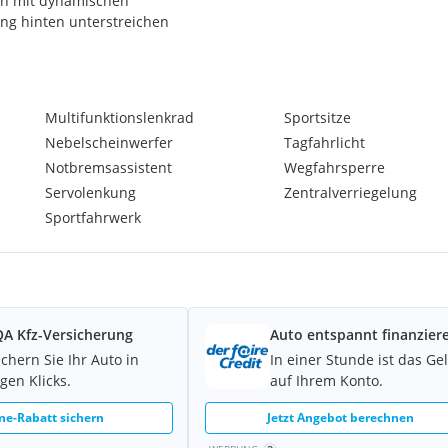
ten mit dynamischen
ng hinten unterstreichen
Multifunktionslenkrad
Sportsitze
Nebelscheinwerfer
Tagfahrlicht
Notbremsassistent
Wegfahrsperre
Servolenkung
Zentralverriegelung
Sportfahrwerk
A Kfz-Versicherung
Auto entspannt finanzier
ichern Sie Ihr Auto in
In einer Stunde ist das Ge
gen Klicks.
auf Ihrem Konto.
ne-Rabatt sichern
Jetzt Angebot berechnen