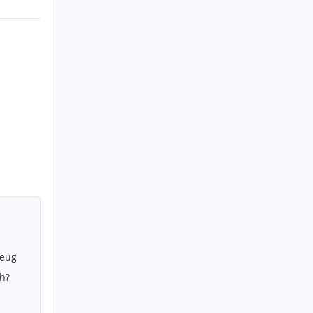
zeug
h?