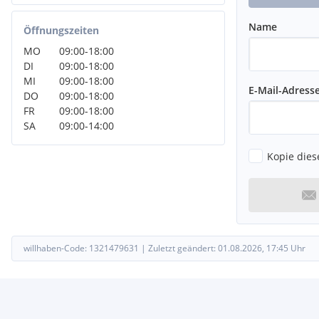
Kopfstützen hinten (3-fach), Lautsprecher (8), Lendenwirbelstütze
Lendenwirbelstütze Sitz vorn rechts, Lenkrad (Sport/Leder) mit 
Name
Öffnungszeiten
Schaltfunktion, Lenksäule (Lenkrad) mechan. verstellbar, Höhen-
Leseleuchten vorn und hinten LED, LM-Felgen, Modellpflege, Motor
MO
09:00
-
18:00
Multifunktionsanzeige Premium (Farbdisplay), Nebelschlussleuch
DI
09:00
-
18:00
Notrufsystem, Otto-Partikelfilter (OPF), Parkbremse elektrisch, Pe
MI
09:00
-
18:00
E-Mail-Adress
Progressivlenkung, Reifenkontroll-Anzeige, Rücksitzlehne geteil
DO
09:00
-
18:00
Abgasnorm Euro 6d-TEMP, Schalt-/Wählhebelgriff Aluminium, Sc
FR
09:00
-
18:00
Sicherheitsgurte vorn mit Gurtstraffer, höhenverstellbar, Sitz vo
SA
09:00
-
14:00
Sitz vorn rechts höhenverstellbar, Sitze: Top-Sportsitze vorn, Stab
Anlage, Steckdose 12V im Koffer-/Laderaum, Stoßfänger Sport-Desi
Kopie dies
außen Wagenfarbe, Warnanlage für Sicherheitsgurte vorn
, Ambiente-Beleuchtung, Innenspiegel automatisch abblendend
willhaben-Code:
1321479631
|
Zuletzt geändert:
01.08.2026, 17:45
Uhr