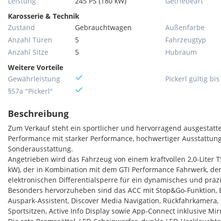
Leistung
245 PS (180 kW)
Getriebeart
Karosserie & Technik
Zustand
Gebrauchtwagen
Außenfarbe
Anzahl Türen
5
Fahrzeugtyp
Anzahl Sitze
5
Hubraum
Weitere Vorteile
Gewährleistung
Pickerl gültig bis
§57a "Pickerl"
Beschreibung
Zum Verkauf steht ein sportlicher und hervorragend ausgestatte
Performance mit starker Performance, hochwertiger Ausstattu
Sonderausstattung.
Angetrieben wird das Fahrzeug von einem kraftvollen 2,0-Liter T
kW), der in Kombination mit dem GTI Performance Fahrwerk, de
elektronischen Differentialsperre für ein dynamisches und präzi
Besonders hervorzuheben sind das ACC mit Stop&Go-Funktion, B
Auspark-Assistent, Discover Media Navigation, Rückfahrkamera,
Sportsitzen, Active Info Display sowie App-Connect inklusive Mir