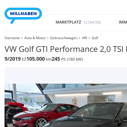
MARKTPLATZ
IMM
12.564.592
Startseite
Auto & Motor
Gebrauchtwagen
VW
Golf
VW Golf GTI Performance 2,0 TSI
9/2019
105.000
245
EZ
km
PS (180 kW)