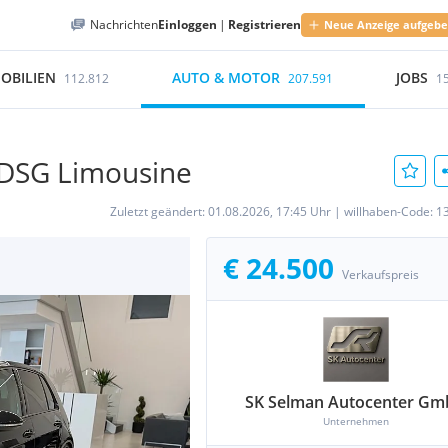
Nachrichten
Einloggen
|
Registrieren
Neue Anzeige aufgeb
OBILIEN
AUTO & MOTOR
JOBS
112.812
207.591
1
 DSG Limousine
Zuletzt geändert:
01.08.2026, 17:45 Uhr
|
willhaben-Code:
1
€ 24.500
Verkaufspreis
SK Selman Autocenter G
Unternehmen