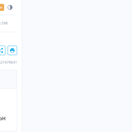
en
5.598
321479631
mbH