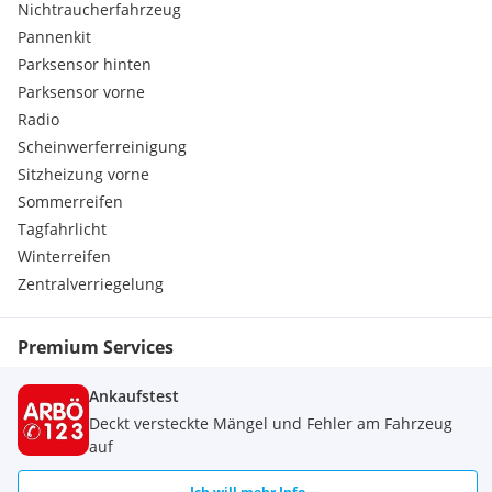
Nichtraucherfahrzeug
* Nichtraucherfahrzeug
Pannenkit
* Serviceheft nicht vollständig geführt
* Kilometerstand kann sich geringfügig ändern (Auto wird
Parksensor hinten
noch gefahren)
Parksensor vorne
Radio
Preis: € 5.900 VB
Scheinwerferreinigung
Ein zuverlässiges, sparsames und gut ausgestattetes
Sitzheizung vorne
Fahrzeug mit neuem Pickerl, neuer Bereifung und
Garagenfahrzeug. Besichtigung & Probefahrt nach
Sommerreifen
Terminvereinbarung möglich.
Tagfahrlicht
Winterreifen
Zentralverriegelung
Premium Services
Ankaufstest
Deckt versteckte Mängel und Fehler am Fahrzeug
auf
Ich will mehr Info