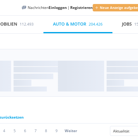
Nachrichten
Einloggen
|
Registrieren
Neue Anzeige aufgeb
OBILIEN
AUTO & MOTOR
JOBS
112.493
204.426
1
 zurücksetzen
4
5
6
7
8
9
Weiter