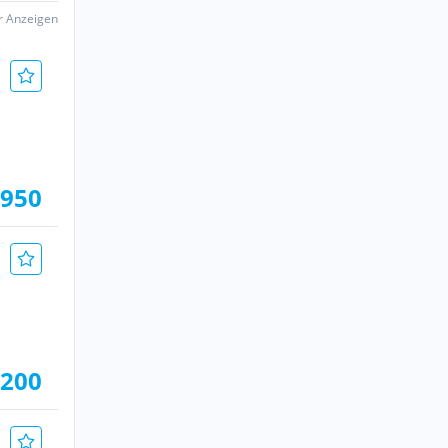
er Anzeigen
.950
.200