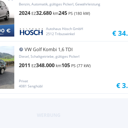
DEAL
Benzin, Automatik, gültiges Pickerl, Gewährleistung
2024
32.680
245
EZ
km
PS (180 kW)
Autohaus Hösch GmbH
€ 34
2512 Tribuswinkel
VW Golf Kombi 1,6 TDI
Diesel, Schaltgetriebe, gültiges Pickerl
2011
348.000
105
EZ
km
PS (77 kW)
Privat
€ 3
4081 Senghübl