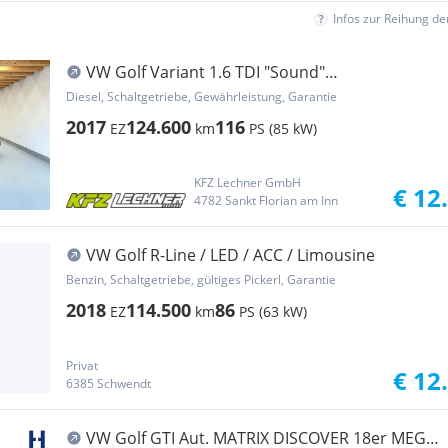
Infos zur Reihung d
VW Golf Variant 1.6 TDI "Sound"
AHK*NAVI*SITZH
Diesel, Schaltgetriebe, Gewährleistung, Garantie
2017
124.600
116
EZ
km
PS (85 kW)
KFZ Lechner GmbH
€ 12
4782 Sankt Florian am Inn
VW Golf R-Line / LED / ACC / Limousine
Benzin, Schaltgetriebe, gültiges Pickerl, Garantie
2018
114.500
86
EZ
km
PS (63 kW)
Privat
€ 12
6385 Schwendt
VW Golf GTI Aut. MATRIX DISCOVER 18er MEGA-