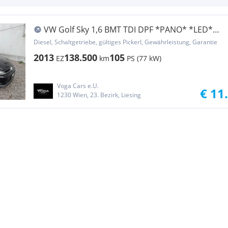
VW Golf Sky 1,6 BMT TDI DPF *PANO* *LED*
*MASSAGE*
Diesel, Schaltgetriebe, gültiges Pickerl, Gewährleistung, Garantie
2013
138.500
105
EZ
km
PS (77 kW)
Voga Cars e.U.
€ 11
1230 Wien, 23. Bezirk, Liesing