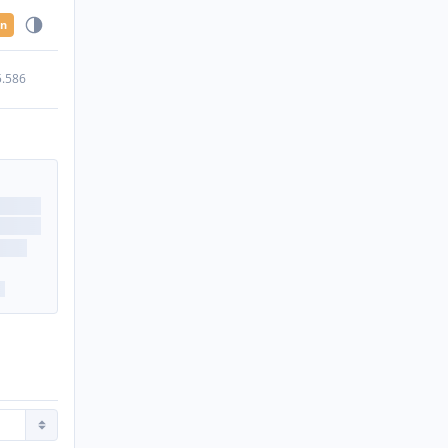
en
5.586