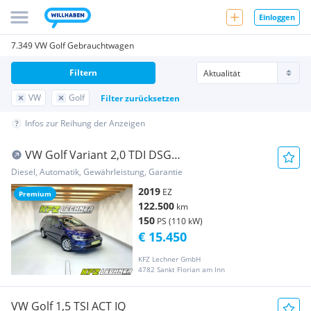
Einloggen
7.349 VW Golf Gebrauchtwagen
Filtern
VW
Golf
Filter zurücksetzen
Infos zur Reihung der Anzeigen
VW Golf Variant 2,0 TDI DSG
''NAVI*SITZH*ACC*USB''
Diesel, Automatik, Gewährleistung, Garantie
2019
EZ
Premium
122.500
km
150
PS (110 kW)
€ 15.450
KFZ Lechner GmbH
4782 Sankt Florian am Inn
VW Golf 1,5 TSI ACT IQ