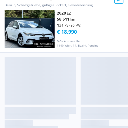
Benzin, Schaltgetriebe, gültiges Pickerl, Gewährleistung
2020
EZ
58.511
km
131
PS (96 kW)
€ 18.990
MG - Automobile
1140 Wien, 14. Bezirk, Penzing