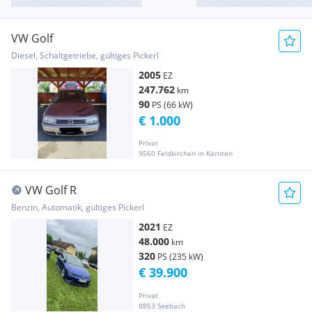
VW Golf
Diesel, Schaltgetriebe, gültiges Pickerl
2005
EZ
247.762
km
90
PS (66 kW)
€ 1.000
Privat
9560 Feldkirchen in Kärnten
VW Golf R
Benzin, Automatik, gültiges Pickerl
2021
EZ
48.000
km
320
PS (235 kW)
€ 39.900
Privat
8853 Seebach