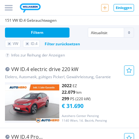
Einloggen
151 VW ID.4 Gebrauchtwagen
Filtern
VW
ID.4
Filter zurücksetzen
Infos zur Reihung der Anzeigen
VW ID.4 electric drive 220 kW
Elektro, Automatik, gültiges Pickerl, Gewährleistung, Garantie
2022
EZ
22.079
km
299
PS (220 kW)
€ 31.690
Autohero Center Penzing
1140 Wien, 14. Bezirk, Penzing
VW ID.4 Pro