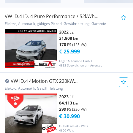
VW ID.4 ID. 4 Pure Performance / 52kWh
*MATRIX-LED*KAME...
Elektro, Automatik, gültiges Pickerl, Gewährleistung, Garantie
2022
EZ
31.808
km
170
PS (125 kW)
€ 25.999
Legat Automobil GmbH
4863 Seewalchen am Attersee
VW ID.4 4Motion GTX 220kW
Wärmepumpe+IQLight+MATRIX
Elektro, Automatik, Gewährleistung
2023
EZ
84.113
km
299
PS (220 kW)
€ 30.990
OutletCars.at - Wels
4600 Wels