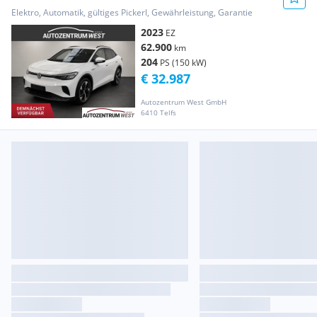
Performance..AHK/NAVI/Keyless/ACC
Elektro, Automatik, gültiges Pickerl, Gewährleistung, Garantie
2023
EZ
62.900
km
204
PS (150 kW)
€ 32.987
Autozentrum West GmbH
6410 Telfs