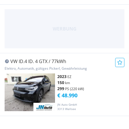
VW ID.4 ID. 4 GTX / 77kWh
Elektro, Automatik, gültiges Pickerl, Gewährleistung
2023
EZ
150
km
299
PS (220 kW)
€ 48.990
JN Auto GmbH
3313 Wallsee