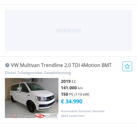
VW Multivan Trendline 2,0 TDI 4Motion BMT
Diesel, Schaltgetriebe, Gewährleistung
2019
EZ
141.000
km
150
PS (110 kW)
€ 34.990
Automobile Schuster GesmbH
4664 Laakirchen