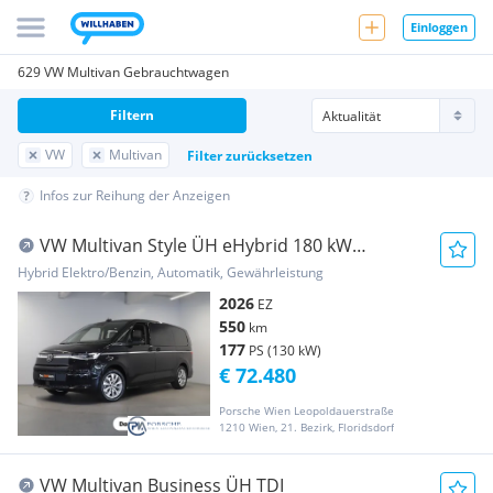
Einloggen
629 VW Multivan Gebrauchtwagen
Filtern
VW
Multivan
Filter zurücksetzen
Infos zur Reihung der Anzeigen
VW Multivan Style ÜH eHybrid 180 kW
4MOTION
Hybrid Elektro/Benzin, Automatik, Gewährleistung
2026
EZ
550
km
177
PS (130 kW)
€ 72.480
Porsche Wien Leopoldauerstraße
1210 Wien, 21. Bezirk, Floridsdorf
VW Multivan Business ÜH TDI