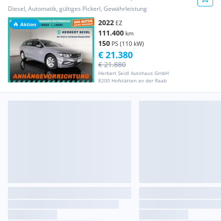
*VOLL-LED M...
Diesel, Automatik, gültiges Pickerl, Gewährleistung
2022
EZ
Aktion
111.400
km
150
PS (110 kW)
€ 21.380
€ 21.880
Herbert Seidl Autohaus GmbH
8200 Hofstätten an der Raab