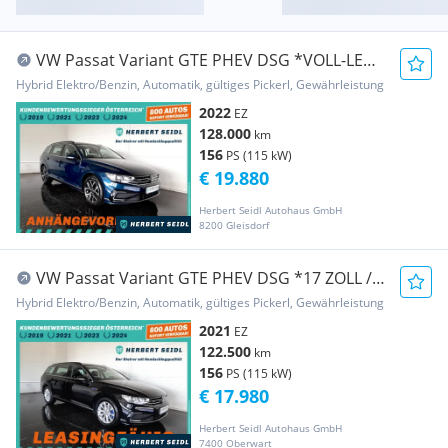
VW Passat Variant GTE PHEV DSG *VOLL-LED /
NAVI / ...
Hybrid Elektro/Benzin, Automatik, gültiges Pickerl, Gewährleistung
2022
EZ
128.000
km
156
PS (115 kW)
€ 19.880
Herbert Seidl Autohaus GmbH
8200 Gleisdorf
VW Passat Variant GTE PHEV DSG *17 ZOLL /
LED / NA...
Hybrid Elektro/Benzin, Automatik, gültiges Pickerl, Gewährleistung
2021
EZ
122.500
km
156
PS (115 kW)
€ 17.980
Herbert Seidl Autohaus GmbH
7400 Oberwart