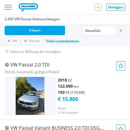
Einloggen
2.495 VW Passat Gebrauchtwagen
Filtern
VW
Passat
Filter zurücksetzen
Infos zur Reihung der Anzeigen
VW Passat 2.0 TDI
Diesel, Automatik, gültiges Pickerl
2018
EZ
122.000
km
150
PS (110 kW)
€ 15.800
Privat
2130 Paasdorf
VW Passat Variant BUSINESS 2,0 TDI DSG