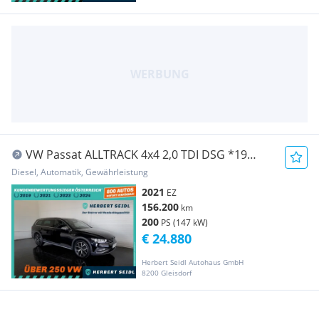
VW Passat ALLTRACK 4x4 2,0 TDI DSG *19
ZOLL / VOLL...
Diesel, Automatik, Gewährleistung
2021
EZ
156.200
km
200
PS (147 kW)
€ 24.880
Herbert Seidl Autohaus GmbH
8200 Gleisdorf