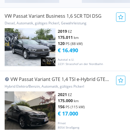
VW Passat Variant Business 1,6 SCR TDI DSG
Diesel, Automatik, gültiges Pickerl, Gewährleistung
2019
EZ
175.011
km
120
PS (88 kW)
€ 16.490
Autotal e.U.
2231 Strasshof an der Nordbahn
VW Passat Variant GTE 1,4 TSI e-Hybrid GTE
DSG
Hybrid Elektro/Benzin, Automatik, gültiges Pickerl
2021
EZ
175.000
km
156
PS (115 kW)
€ 17.000
Privat
8054 Straßgang