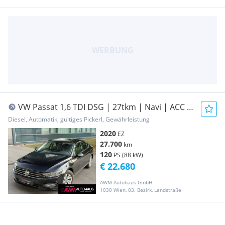
VW Passat 1,6 TDI DSG | 27tkm | Navi | ACC |
LED
Diesel, Automatik, gültiges Pickerl, Gewährleistung
2020
EZ
27.700
km
120
PS (88 kW)
€ 22.680
AWM Autohaus GmbH
1030 Wien, 03. Bezirk, Landstraße