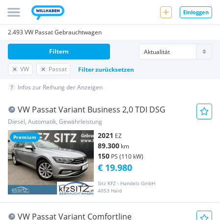
Einloggen
2.493 VW Passat Gebrauchtwagen
Filtern
VW
Passat
Filter zurücksetzen
Infos zur Reihung der Anzeigen
VW Passat Variant Business 2,0 TDI DSG
Diesel, Automatik, Gewährleistung
2021
EZ
Premium
89.300
km
150
PS (110 kW)
€ 19.980
Sitz KFZ - Handels GmbH
4053 Haid
VW Passat Variant Comfortline