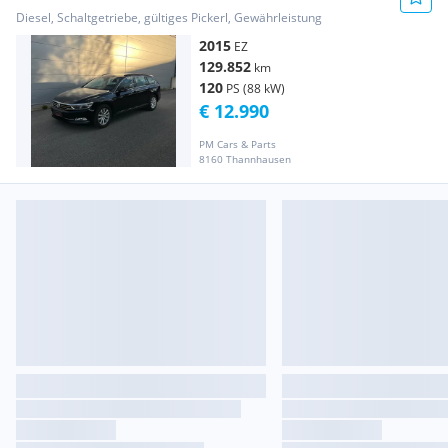
Diesel, Schaltgetriebe, gültiges Pickerl, Gewährleistung
2015
EZ
129.852
km
120
PS (88 kW)
€ 12.990
PM Cars & Parts
8160 Thannhausen