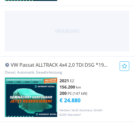
VW Passat ALLTRACK 4x4 2,0 TDI DSG *19
ZOLL / VOLL...
Diesel, Automatik, Gewährleistung
2021
EZ
156.200
km
200
PS (147 kW)
€ 24.880
Herbert Seidl Autohaus GmbH
8200 Gleisdorf