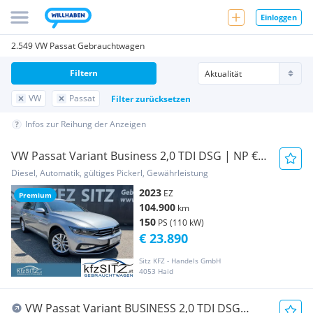
Einloggen
2.549 VW Passat Gebrauchtwagen
Filtern
VW
Passat
Filter zurücksetzen
Infos zur Reihung der Anzeigen
VW Passat Variant Business 2,0 TDI DSG | NP €
58.900
Diesel, Automatik, gültiges Pickerl, Gewährleistung
2023
EZ
Premium
104.900
km
150
PS (110 kW)
€ 23.890
Sitz KFZ - Handels GmbH
4053 Haid
VW Passat Variant BUSINESS 2,0 TDI DSG