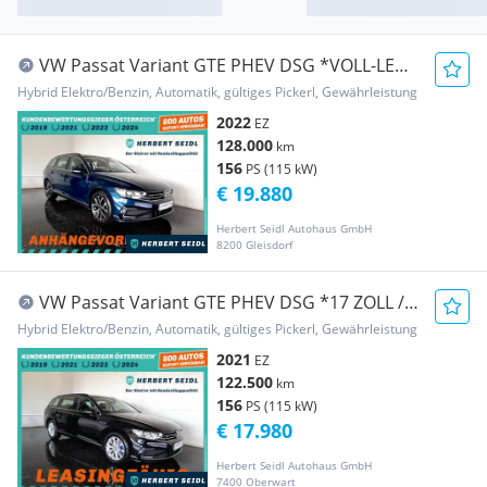
VW Passat Variant GTE PHEV DSG *VOLL-LED /
NAVI / ...
Hybrid Elektro/Benzin, Automatik, gültiges Pickerl, Gewährleistung
2022
EZ
128.000
km
156
PS (115 kW)
€ 19.880
Herbert Seidl Autohaus GmbH
8200 Gleisdorf
VW Passat Variant GTE PHEV DSG *17 ZOLL /
LED / NA...
Hybrid Elektro/Benzin, Automatik, gültiges Pickerl, Gewährleistung
2021
EZ
122.500
km
156
PS (115 kW)
€ 17.980
Herbert Seidl Autohaus GmbH
7400 Oberwart