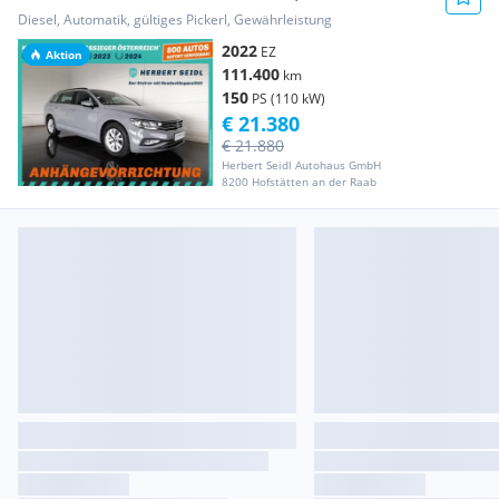
*VOLL-LED M...
Diesel, Automatik, gültiges Pickerl, Gewährleistung
2022
EZ
Aktion
111.400
km
150
PS (110 kW)
€ 21.380
€ 21.880
Herbert Seidl Autohaus GmbH
8200 Hofstätten an der Raab