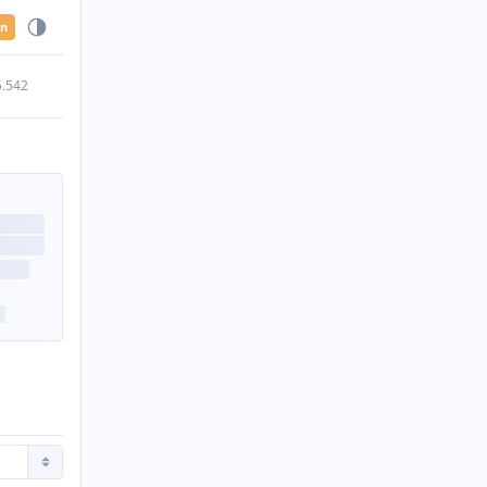
en
5.542