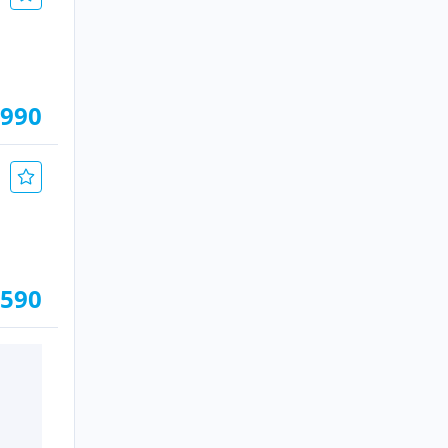
.990
.590