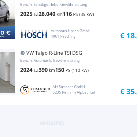
Benzin, Schaltgetriebe, Gewährleistung
2025
28.040
116
EZ
km
PS (85 kW)
Autohaus Hösch GmbH
€ 18
4061 Pasching
VW Taigo R-Line TSI DSG
Benzin, Automatik, Gewährleistung
2024
390
150
EZ
km
PS (110 kW)
AH Strasser GmbH
€ 35
6235 Reith im Alpbachtal