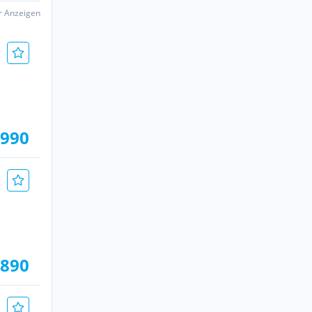
er Anzeigen
.990
.890