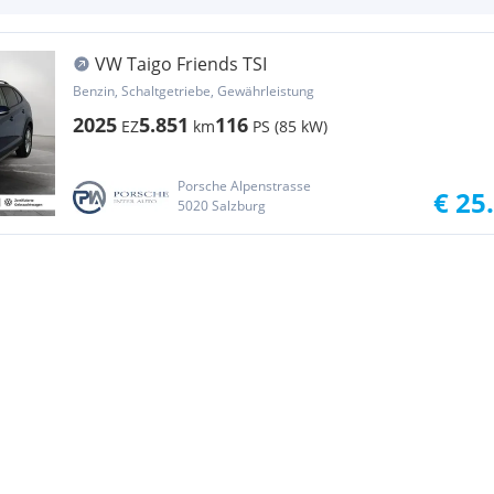
VW Taigo Friends TSI
Benzin, Schaltgetriebe, Gewährleistung
2025
5.851
116
EZ
km
PS (85 kW)
Porsche Alpenstrasse
€ 25
5020 Salzburg