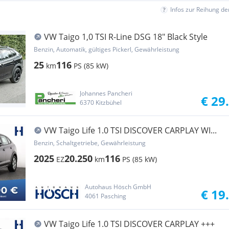
Infos zur Reihung d
VW Taigo 1,0 TSI R-Line DSG 18" Black Style
Benzin, Automatik, gültiges Pickerl, Gewährleistung
25
116
km
PS (85 kW)
Johannes Pancheri
€ 29
6370 Kitzbühel
VW Taigo Life 1.0 TSI DISCOVER CARPLAY WI...
Benzin, Schaltgetriebe, Gewährleistung
2025
20.250
116
EZ
km
PS (85 kW)
Autohaus Hösch GmbH
€ 19
4061 Pasching
VW Taigo Life 1.0 TSI DISCOVER CARPLAY +++