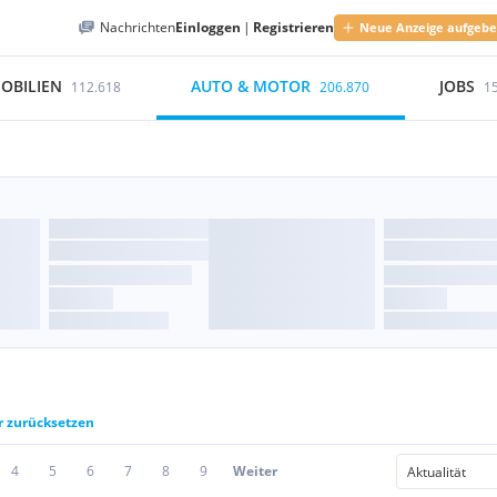
Nachrichten
Einloggen
|
Registrieren
Neue Anzeige aufgeb
OBILIEN
AUTO & MOTOR
JOBS
112.618
206.870
1
er zurücksetzen
4
5
6
7
8
9
Weiter