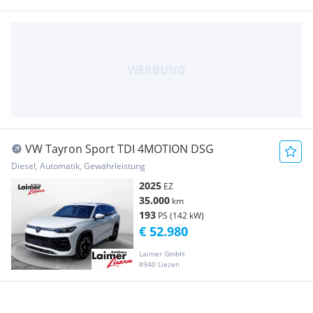
VW Tayron Sport TDI 4MOTION DSG
Diesel, Automatik, Gewährleistung
2025
EZ
35.000
km
193
PS (142 kW)
€ 52.980
Laimer GmbH
8940 Liezen