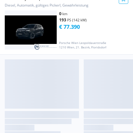
Diesel, Automatik, gültiges Pickerl, Gewährleistung
0
km
193
PS (142 kW)
€ 77.390
Porsche Wien Leopoldauerstraße
1210 Wien, 21. Bezirk, Floridsdorf