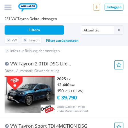
Einloggen
281 VW Tayron Gebrauchtwagen
Filtern
VW
Tayron
Filter zurücksetzen
Infos zur Reihung der Anzeigen
VW Tayron 2.0TDI DSG Life
ASSIST+CARPLAY+AHK+LED+RF
Diesel, Automatik, Gewährleistung
2025
EZ
12.440
km
150
PS (110 kW)
€ 39.790
OutletCars.at - Wien
2344 Maria Enzersdorf
VW Tayron Sport TDI 4MOTION DSG